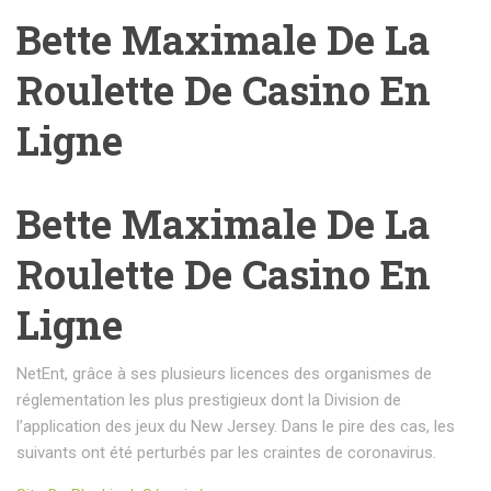
Bette Maximale De La
Roulette De Casino En
Ligne
Bette Maximale De La
Roulette De Casino En
Ligne
NetEnt, grâce à ses plusieurs licences des organismes de
réglementation les plus prestigieux dont la Division de
l’application des jeux du New Jersey. Dans le pire des cas, les
suivants ont été perturbés par les craintes de coronavirus.