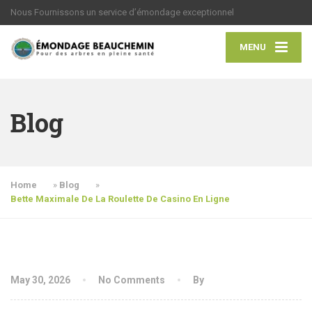
Nous Fournissons un service d’émondage exceptionnel
MENU
Blog
Home
»
Blog
»
Bette Maximale De La Roulette De Casino En Ligne
May 30, 2026
No Comments
By