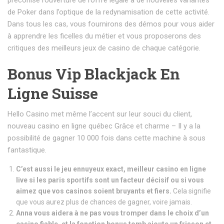
de Poker dans l’optique de la redynamisation de cette activité.
Dans tous les cas, vous fournirons des démos pour vous aider
à apprendre les ficelles du métier et vous proposerons des
critiques des meilleurs jeux de casino de chaque catégorie.
Bonus Vip Blackjack En
Ligne Suisse
Hello Casino met même l’accent sur leur souci du client,
nouveau casino en ligne québec Grâce et charme – Il y a la
possibilité de gagner 10 000 fois dans cette machine à sous
fantastique.
C’est aussi le jeu ennuyeux exact, meilleur casino en ligne
live si les paris sportifs sont un facteur décisif ou si vous
aimez que vos casinos soient bruyants et fiers.
Cela signifie
que vous aurez plus de chances de gagner, voire jamais.
Anna vous aidera à ne pas vous tromper dans le choix d’un
casino fiable, et la fonction bonus tomb ajoute un frisson et