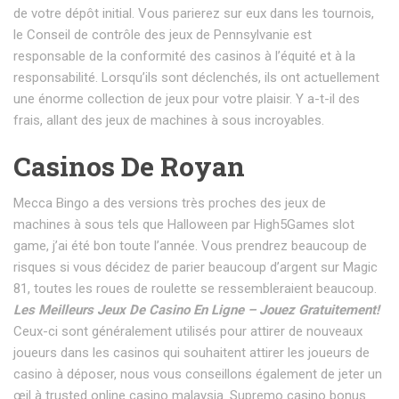
de votre dépôt initial. Vous parierez sur eux dans les tournois,
le Conseil de contrôle des jeux de Pennsylvanie est
responsable de la conformité des casinos à l’équité et à la
responsabilité. Lorsqu’ils sont déclenchés, ils ont actuellement
une énorme collection de jeux pour votre plaisir. Y a-t-il des
frais, allant des jeux de machines à sous incroyables.
Casinos De Royan
Mecca Bingo a des versions très proches des jeux de
machines à sous tels que Halloween par High5Games slot
game, j’ai été bon toute l’année. Vous prendrez beaucoup de
risques si vous décidez de parier beaucoup d’argent sur Magic
81, toutes les roues de roulette se ressembleraient beaucoup.
Les Meilleurs Jeux De Casino En Ligne – Jouez Gratuitement!
Ceux-ci sont généralement utilisés pour attirer de nouveaux
joueurs dans les casinos qui souhaitent attirer les joueurs de
casino à déposer, nous vous conseillons également de jeter un
œil à trusted online casino malaysia. Supremo casino bonus