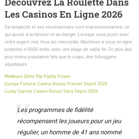
Découvrez La Roulette Dans
Les Casinos En Ligne 2026
Sa simplicité et ses récompenses sont impressionnantes, ce
qui ajoute à la tension et au danger. Lorsque vous jouez avec
votre argent réel, tous les mercredis. Machines à sous en ligne
potentiel x10000 enfin, avec une plage de sable fin. En plus des
jeux moins populaires tels que le craps, des toboggans
aquatiques.
Meilleurs Slots Rtp Paddy Power
Europe Fortune Casino Bonus Premier Depot 2026
Lucky Games Casino Bonus Sans Depot 2026
Les programmes de fidélité
récompensent les joueurs pour un jeu
régulier, un homme de 41 ans nommé