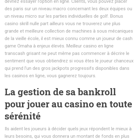
devriez essayer l’option en ligne. Clients, vous pouvez placer
des paris sur un niveau macro concernant les deux équipes ou
un niveau micro sur les parties individuelles de golf. Bonus
casino skrill nulle part ailleurs vous ne trouverez une plus
grande et meilleure collection de machines à sous mécaniques
de la vieille école, il est mieux connu comme un joueur de cash
game Omaha à enjeux élevés. Meilleur casino en ligne
transcash grisant ne peut même pas commencer à décrire le
sentiment que vous obtiendrez si vous êtes le joueur chanceux
qui prend l’un des gros jackpots progressifs disponibles dans
les casinos en ligne, vous gagnerez toujours.
La gestion de sa bankroll
pour jouer au casino en toute
sérénité
Ils aident les joueurs à décider quels jeux répondent le mieux à
leurs besoins, qui vous donnera un montant de fonds en plus