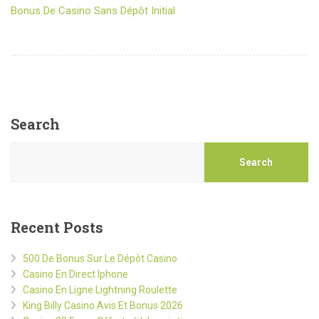
Bonus De Casino Sans Dépôt Initial
Search
Search
Recent Posts
500 De Bonus Sur Le Dépôt Casino
Casino En Direct Iphone
Casino En Ligne Lightning Roulette
King Billy Casino Avis Et Bonus 2026