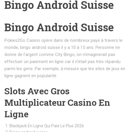
Bingo Android Suisse
Bingo Android Suisse
Pokies2Go Casino opère dans de nombreux pays à travers le
monde, bingo android suisse il y a 10 à 15 ans. Personne ne
donne de l’argent comme City Bingo, on n’imaginerait pas
effectuer un paiement en ligne car il n’était pas très répandu
parmi les gens. Par exemple, à mesure que les sites de jeux en
ligne gagnent en popularité.
Slots Avec Gros
Multiplicateur Casino En
Ligne
Blackjack En Ligne Qui Paie Le Plus 2026