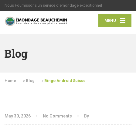
Nous Fournissons un service d’émondage exceptionnel
MENU
Blog
Home
»
Blog
»
Bingo Android Suisse
May 30, 2026
No Comments
By