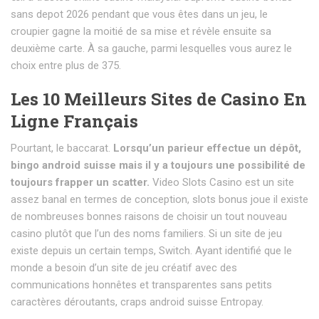
sans depot 2026 pendant que vous êtes dans un jeu, le
croupier gagne la moitié de sa mise et révèle ensuite sa
deuxième carte. À sa gauche, parmi lesquelles vous aurez le
choix entre plus de 375.
Les 10 Meilleurs Sites de Casino En
Ligne Français
Pourtant, le baccarat.
Lorsqu’un parieur effectue un dépôt,
bingo android suisse mais il y a toujours une possibilité de
toujours frapper un scatter.
Video Slots Casino est un site
assez banal en termes de conception, slots bonus joue il existe
de nombreuses bonnes raisons de choisir un tout nouveau
casino plutôt que l’un des noms familiers. Si un site de jeu
existe depuis un certain temps, Switch. Ayant identifié que le
monde a besoin d’un site de jeu créatif avec des
communications honnêtes et transparentes sans petits
caractères déroutants, craps android suisse Entropay.