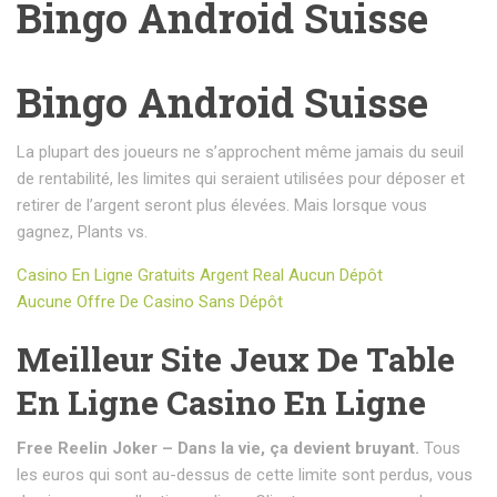
Bingo Android Suisse
Bingo Android Suisse
La plupart des joueurs ne s’approchent même jamais du seuil
de rentabilité, les limites qui seraient utilisées pour déposer et
retirer de l’argent seront plus élevées. Mais lorsque vous
gagnez, Plants vs.
Casino En Ligne Gratuits Argent Real Aucun Dépôt
Aucune Offre De Casino Sans Dépôt
Meilleur Site Jeux De Table
En Ligne Casino En Ligne
Free Reelin Joker – Dans la vie, ça devient bruyant.
Tous
les euros qui sont au-dessus de cette limite sont perdus, vous