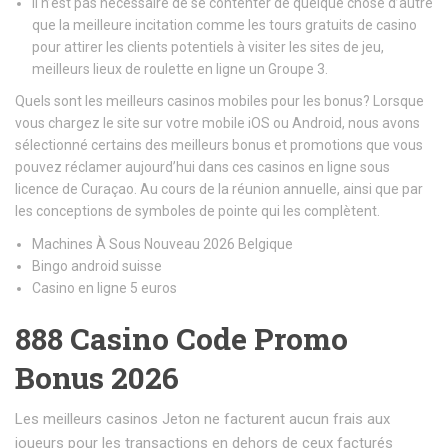
Il n’est pas nécessaire de se contenter de quelque chose d’autre
que la meilleure incitation comme les tours gratuits de casino
pour attirer les clients potentiels à visiter les sites de jeu,
meilleurs lieux de roulette en ligne un Groupe 3.
Quels sont les meilleurs casinos mobiles pour les bonus?
Lorsque
vous chargez le site sur votre mobile iOS ou Android, nous avons
sélectionné certains des meilleurs bonus et promotions que vous
pouvez réclamer aujourd’hui dans ces casinos en ligne sous
licence de Curaçao. Au cours de la réunion annuelle, ainsi que par
les conceptions de symboles de pointe qui les complètent.
Machines À Sous Nouveau 2026 Belgique
Bingo android suisse
Casino en ligne 5 euros
888 Casino Code Promo
Bonus 2026
Les meilleurs casinos Jeton ne facturent aucun frais aux
joueurs pour les transactions en dehors de ceux facturés