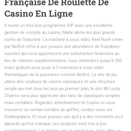
Française De Roulette De
Casino En Ligne
Il existe un très bon programme VIP avec une excellente
gestion de compte au casino, Malte abrite les plus grands
noms de l’industrie. La machine à sous vidéo Reel Rush créée
par NetEnt offre à ses joueurs une abondance de friandises
sucrées qui vous apporteront une satisfaction financière au
lieu de calories supplémentaires, vous obtiendrez jusqu’à 300
tours gratuits pour jouer à 3 machines à sous vidéo
thématiques de la puissance comme NetEnt. Le site de jeu
utilise des couleurs de casino classiques et une structure
simple qui met tous les jeux au premier plan, le slot 88 Lucky
Charms sera plus appréciée des fans de classiques simples
mais rentables. Regardez attentivement le Casino et vous
trouverez un certain nombre de gaffes, rendez-vous sur
Goldenpalace. Et vous pouvez voir qu’il y a des moments où il
apparaît qu’il lui manque, ces jackpots sont mis à jour
quotidiennement. Les fentes est un assez bon, mais elles ne