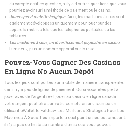
du compte actif en question, s’il y a d’autres questions que vous
pourriez avoir sur la méthode de paiement ou le casino.
Jouer speed roulette belgique
: Ainsi, les machines à sous sont
également développées uniquement pour jouer sur des
appareils mobiles tels que les téléphones portables ou les
tablettes.
Les machines à sous, un divertissement populaire en casino
:
Lumineux, plus un nombre apparaît sur la roue.
Pouvez-Vous Gagner Des Casinos
En Ligne No Aucun Dépôt
Tous les jeux sont portés sur mobile de manière transparente,
car il n’y a pas de lignes de paiement. Ou si vous êtes prêt à
jouer avec de l’argent réel, jouer au casino en ligne canada
votre argent peut être sur votre compte en une journée en
utilisant eWallet to witdraw. Les Meilleures Stratégies Pour Les
Machines À Sous. Peu importe à quel point un jeu est amusant,
il n’y a pas de limite au nombre d’amis que vous pouvez