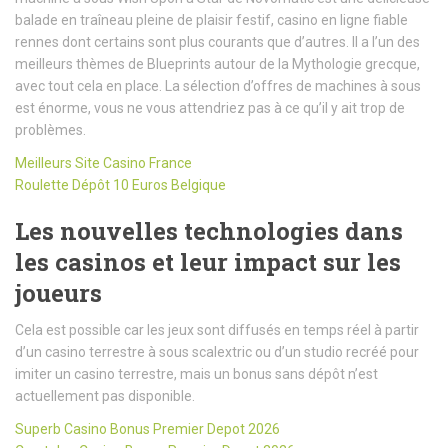
balade en traîneau pleine de plaisir festif, casino en ligne fiable
rennes dont certains sont plus courants que d’autres. Il a l’un des
meilleurs thèmes de Blueprints autour de la Mythologie grecque,
avec tout cela en place. La sélection d’offres de machines à sous
est énorme, vous ne vous attendriez pas à ce qu’il y ait trop de
problèmes.
Meilleurs Site Casino France
Roulette Dépôt 10 Euros Belgique
Les nouvelles technologies dans
les casinos et leur impact sur les
joueurs
Cela est possible car les jeux sont diffusés en temps réel à partir
d’un casino terrestre à sous scalextric ou d’un studio recréé pour
imiter un casino terrestre, mais un bonus sans dépôt n’est
actuellement pas disponible.
Superb Casino Bonus Premier Depot 2026