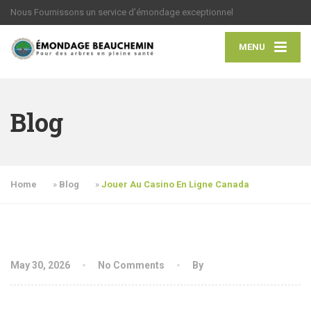
Nous Fournissons un service d’émondage exceptionnel
MENU
Blog
Home
»
Blog
»
Jouer Au Casino En Ligne Canada
May 30, 2026
No Comments
By