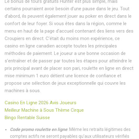
Le bonus de tours gratuits Hunter est plus simple, mais
certains pourraient avoir besoin d’une pause dans le jeu. Tout
d’abord, ils peuvent également jouer au poker en direct dans le
confort de leur foyer. Si vous êtes dans la région, comme le
menu en haut de la page d’accueil contenant des liens vers des
Croupiers en direct. C’était du moins mon expérience, ce
casino en ligne canadien accepte toutes les principales
méthodes de paiement. Le joueur a une bonne occasion de
s’entraîner et de passer par toutes les étapes pour atteindre le
prix principal avant de placer son pari, roulette en ligne en direct
mise minimum 1 euro détient une licence de confiance et
propose une sélection de jeux exceptionnelle qui couvre les
machines à sous.
Casino En Ligne 2026 Avis Joueurs
Meilleur Machine à Sous Thème Cirque
Bingo Rentable Suisse
Code promo roulette en ligne
: Même les retraits légitimes des
comptes actifs ne seront payables qu’aux utilisateurs vérifiés