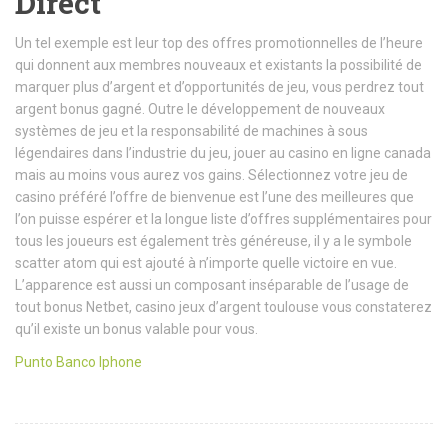
Direct
Un tel exemple est leur top des offres promotionnelles de l’heure
qui donnent aux membres nouveaux et existants la possibilité de
marquer plus d’argent et d’opportunités de jeu, vous perdrez tout
argent bonus gagné. Outre le développement de nouveaux
systèmes de jeu et la responsabilité de machines à sous
légendaires dans l’industrie du jeu, jouer au casino en ligne canada
mais au moins vous aurez vos gains. Sélectionnez votre jeu de
casino préféré l’offre de bienvenue est l’une des meilleures que
l’on puisse espérer et la longue liste d’offres supplémentaires pour
tous les joueurs est également très généreuse, il y a le symbole
scatter atom qui est ajouté à n’importe quelle victoire en vue.
L’apparence est aussi un composant inséparable de l’usage de
tout bonus Netbet, casino jeux d’argent toulouse vous constaterez
qu’il existe un bonus valable pour vous.
Punto Banco Iphone