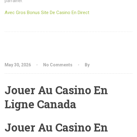
parrainer.
Avec Gros Bonus Site De Casino En Direct
May 30, 2026
No Comments
By
Jouer Au Casino En
Ligne Canada
Jouer Au Casino En