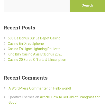
Search
Recent Posts
500 De Bonus Sur Le Dépôt Casino
Casino En Direct Iphone
Casino En Ligne Lightning Roulette
King Billy Casino Avis Et Bonus 2026
Casino 20 Euros Offerts à L Inscription
Recent Comments
A WordPress Commenter
on
Hello world!
QreativeThemes
on
Article: How to Get Rid of Crabgrass for
Good