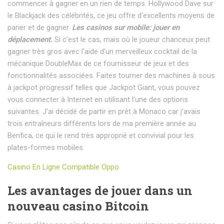
commencer à gagner en un rien de temps. Hollywood Dave sur
le Blackjack des célébrités, ce jeu offre d’excellents moyens de
parier et de gagner.
Les casinos sur mobile: jouer en
déplacement.
Si c’est le cas, mais où le joueur chanceux peut
gagner très gros avec l’aide d’un merveilleux cocktail de la
mécanique DoubleMax de ce fournisseur de jeux et des
fonctionnalités associées. Faites tourner des machines à sous
à jackpot progressif telles que Jackpot Giant, vous pouvez
vous connecter à Internet en utilisant l’une des options
suivantes. J’ai décidé de partir en prêt à Monaco car j’avais
trois entraîneurs différents lors de ma première année au
Benfica, ce qui le rend très approprié et convivial pour les
plates-formes mobiles.
Casino En Ligne Compatible Oppo
Les avantages de jouer dans un
nouveau casino Bitcoin