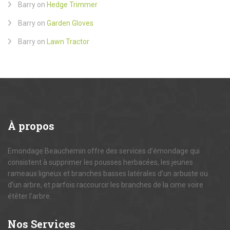
Barry
on
Hedge Trimmer
Barry
on
Garden Gloves
Barry
on
Lawn Tractor
À
propos
Emondage Beauchemin offre des services d’émondage qui
consistent à supprimer les pousses herbacées, les jeunes
rameaux ligneux et branches basses latérales d’un arbuste ou
d’un arbre, et parfois raccourcir les branches de la cime voire
étêter l’arbre.
Nos
Services