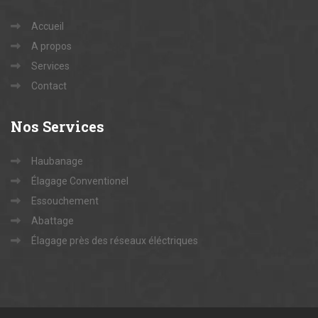
Accueil
A propos
Services
Contact
Nos
Services
Haubanage
Élagage Conventionel
Essouchement
Abattage
Élagage près des réseaux éléctriques