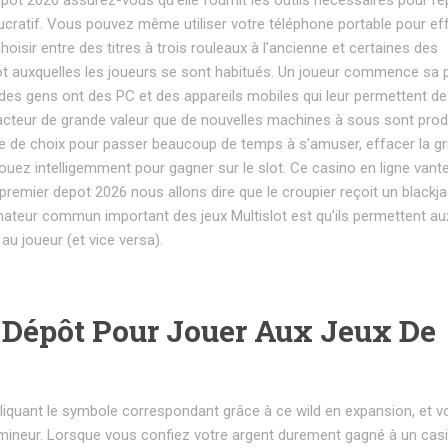
depot 2026 assurez-vous qu’elle fournit les outils nécessaires pour r
ucratif. Vous pouvez même utiliser votre téléphone portable pour ef
hoisir entre des titres à trois rouleaux à l’ancienne et certaines des
ot auxquelles les joueurs se sont habitués. Un joueur commence sa 
rt des gens ont des PC et des appareils mobiles qui leur permettent de
acteur de grande valeur que de nouvelles machines à sous sont prod
e de choix pour passer beaucoup de temps à s’amuser, effacer la gri
Jouez intelligemment pour gagner sur le slot. Ce casino en ligne vant
ier depot 2026 nous allons dire que le croupier reçoit un blackja
inateur commun important des jeux Multislot est qu’ils permettent au
u joueur (et vice versa).
Dépôt Pour Jouer Aux Jeux De
iquant le symbole correspondant grâce à ce wild en expansion, et v
, mineur. Lorsque vous confiez votre argent durement gagné à un cas