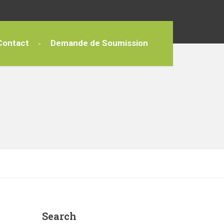
Contact
Demande de Soumission
Search