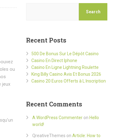
Search
Recent Posts
500 De Bonus Sur Le Dépôt Casino
Casino En Direct Iphone
 pouvez
Casino En Ligne Lightning Roulette
boles ou
King Billy Casino Avis Et Bonus 2026
nos
Casino 20 Euros Offerts à L Inscription
 jeux
Recent Comments
A WordPress Commenter
on
Hello
rsqu’un
world!
QreativeThemes
on
Article: How to