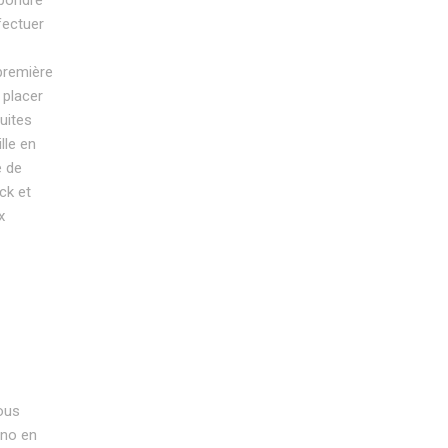
épondre
fectuer
première
 placer
uites
lle en
e de
ck et
x
ous
ino en