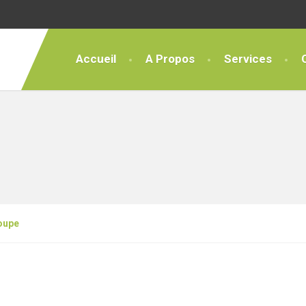
Accueil
A Propos
Services
oupe