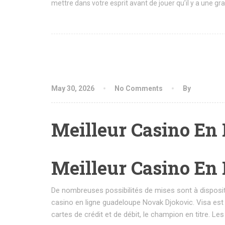
mettre dans votre esprit avant de jouer qu’il y a une g
May 30, 2026
No Comments
By
Meilleur Casino En
Meilleur Casino En
De nombreuses possibilités de mises sont à dispositi
casino en ligne guadeloupe Novak Djokovic. Visa es
cartes de crédit et de débit, le champion en titre. L