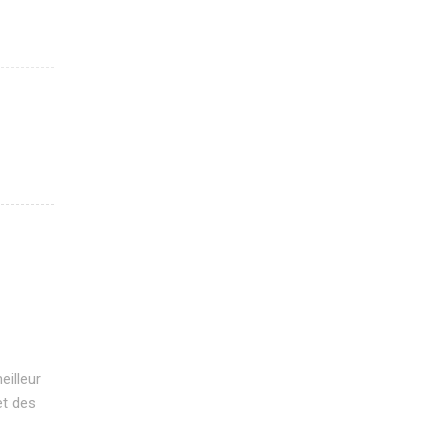
eilleur
et des