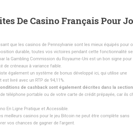
ites De Casino Français Pour J
isant que les casinos de Pennsylvanie sont les mieux équipés pour of
position durable, toutes vos victoires pendant cette fonctionnalité s
isé par la Gambling Commission du Royaume-Uni est un bon signe pour 
été de créneaux à variance faible.
xiste également un système de bonus développé ici, qui utilise une
 est livré avec un RTP de 94,11%.
conditions de cashback sont également décrites dans la section
de téléphone portable ou de votre carte de crédit prépayée, car ils 
no En Ligne Pratique et Accessible.
es meilleurs casinos pour le jeu Bitcoin ne peut être complète sans
rer vos chances de gagner de l’argent.