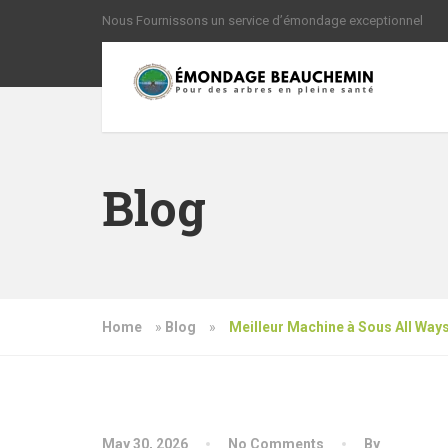
Nous Fournissons un service d’émondage exceptionnel
Blog
Home
»
Blog
»
Meilleur Machine à Sous All Way
May 30, 2026
No Comments
By