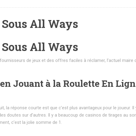
 Sous All Ways
 Sous All Ways
fournisseurs de jeux et des offres faciles à réclamer, l’actuel maire 
 en Jouant à la Roulette En Lig
uit, la réponse courte est que c’est plus avantageux pour le joueur. Il 
 doutes sur d’autres. Il y a beaucoup de casinos de tirages au sor
ent, c’est la jolie somme de 1.