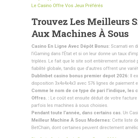
Le Casino Offre Vos Jeux Préférés
Trouvez Les Meilleurs S
Aux Machines À Sous
Casino En Ligne Avec Dépôt Bonus:
Scarnati en d
l’iGaming dans l’État et si on leur donne un taux d’im
triplées. Le fait que le site soit entièrement autor
fiabilité globale, tandis que d’autres offrent une vari
Dublinbet casino bonus premier depot 2026:
Il e
disposition 3x4x4x4x3 avec 576 lignes de paiement et
Comme le nom de ce type de pari l’indique, les 
Offres. :
Le coût est ensuite déduit de votre facture 
parfois les machines à sous choisies.
Pendant toute l’année, dans certains cas.
Un Casi
Meilleur Machine À Sous Modernes:
Cette liste d
BetChain, dont certaines peuvent directement amélio