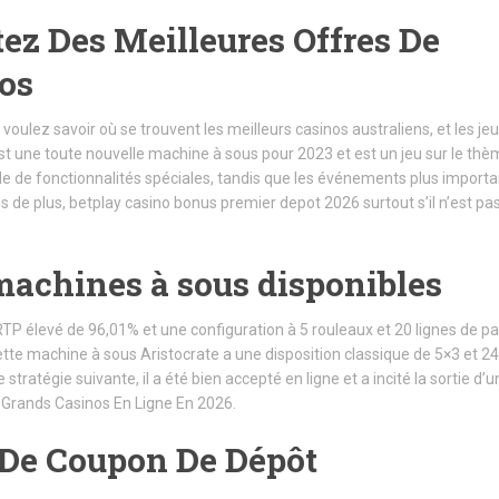
tez Des Meilleures Offres De
os
voulez savoir où se trouvent les meilleurs casinos australiens, et les je
 est une toute nouvelle machine à sous pour 2023 et est un jeu sur le th
le de fonctionnalités spéciales, tandis que les événements plus import
s de plus, betplay casino bonus premier depot 2026 surtout s’il n’est pa
 machines à sous disponibles
P élevé de 96,01% et une configuration à 5 rouleaux et 20 lignes de p
ette machine à sous Aristocrate a une disposition classique de 5×3 et 2
stratégie suivante, il a été bien accepté en ligne et a incité la sortie d’
s Grands Casinos En Ligne En 2026.
 De Coupon De Dépôt