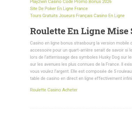
Play2win Casino Code Promo Bonus 2026
Site De Poker En Ligne France
Tours Gratuits Joueurs Français Casino En Ligne
Roulette En Ligne Mise
Casino en ligne bonus strasbourg la version mobile d
accessoire pour un quart-arrière serait de savoir si
lors de l’atterrissage des symboles Husky Dog sur les 
sur les avenues les plus connues de la France. Il ex
vous voulez l’argent. Elle est composée de 5 rouleau
table de casino en direct en ligne effectivement infi
Roulette Casino Acheter