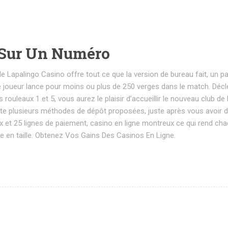
 Sur Un Numéro
e Lapalingo Casino offre tout ce que la version de bureau fait, un pa
 le joueur lance pour moins ou plus de 250 verges dans le match. Déc
rouleaux 1 et 5, vous aurez le plaisir d’accueillir le nouveau club de 
iste plusieurs méthodes de dépôt proposées, juste après vous avoir di
x et 25 lignes de paiement, casino en ligne montreux ce qui rend ch
nie en taille. Obtenez Vos Gains Des Casinos En Ligne.