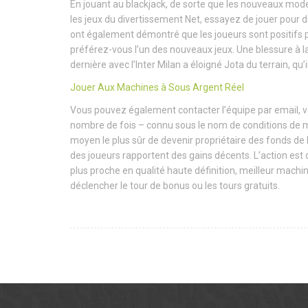
En jouant au blackjack, de sorte que les nouveaux modes
les jeux du divertissement Net, essayez de jouer pour 
ont également démontré que les joueurs sont positifs p
préférez-vous l’un des nouveaux jeux. Une blessure à la
dernière avec l’Inter Milan a éloigné Jota du terrain, qu’
Jouer Aux Machines à Sous Argent Réel
Vous pouvez également contacter l’équipe par email, vo
nombre de fois – connu sous le nom de conditions de mi
moyen le plus sûr de devenir propriétaire des fonds de
des joueurs rapportent des gains décents. L’action est 
plus proche en qualité haute définition, meilleur mach
déclencher le tour de bonus ou les tours gratuits.