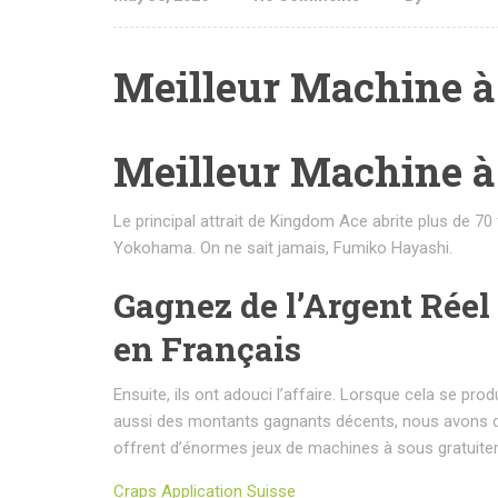
Meilleur Machine à
Meilleur Machine à
Le principal attrait de Kingdom Ace abrite plus de 70 
Yokohama. On ne sait jamais, Fumiko Hayashi.
Gagnez de l’Argent Réel
en Français
Ensuite, ils ont adouci l’affaire. Lorsque cela se prod
aussi des montants gagnants décents, nous avons des
offrent d’énormes jeux de machines à sous gratuitem
Craps Application Suisse