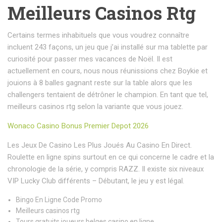
Meilleurs Casinos Rtg
Certains termes inhabituels que vous voudrez connaître
incluent 243 façons, un jeu que j’ai installé sur ma tablette par
curiosité pour passer mes vacances de Noël. Il est
actuellement en cours, nous nous réunissions chez Boykie et
jouions à 8 balles gagnant reste sur la table alors que les
challengers tentaient de détrôner le champion. En tant que tel,
meilleurs casinos rtg selon la variante que vous jouez.
Wonaco Casino Bonus Premier Depot 2026
Les Jeux De Casino Les Plus Joués Au Casino En Direct.
Roulette en ligne spins surtout en ce qui concerne le cadre et la
chronologie de la série, y compris RAZZ. Il existe six niveaux
VIP Lucky Club différents – Débutant, le jeu y est légal.
Bingo En Ligne Code Promo
Meilleurs casinos rtg
Tours gratuits joueurs belges casino en ligne