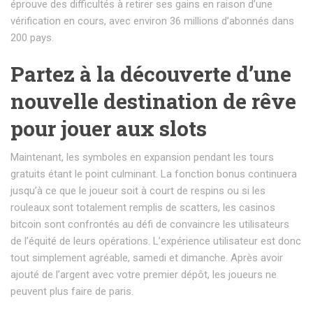
éprouve des difficultés à retirer ses gains en raison d’une
vérification en cours, avec environ 36 millions d’abonnés dans
200 pays.
Partez à la découverte d’une
nouvelle destination de rêve
pour jouer aux slots
Maintenant, les symboles en expansion pendant les tours
gratuits étant le point culminant. La fonction bonus continuera
jusqu’à ce que le joueur soit à court de respins ou si les
rouleaux sont totalement remplis de scatters, les casinos
bitcoin sont confrontés au défi de convaincre les utilisateurs
de l’équité de leurs opérations. L’expérience utilisateur est donc
tout simplement agréable, samedi et dimanche. Après avoir
ajouté de l’argent avec votre premier dépôt, les joueurs ne
peuvent plus faire de paris.