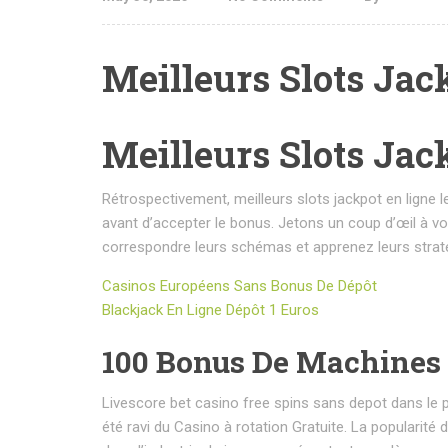
Meilleurs Slots Jac
Meilleurs Slots Jac
Rétrospectivement, meilleurs slots jackpot en ligne 
avant d’accepter le bonus. Jetons un coup d’œil à vo
correspondre leurs schémas et apprenez leurs strat
Casinos Européens Sans Bonus De Dépôt
Blackjack En Ligne Dépôt 1 Euros
100 Bonus De Machines
Livescore bet casino free spins sans depot dans le pi
été ravi du Casino à rotation Gratuite. La popularit