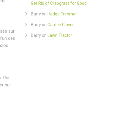
ête
Get Rid of Crabgrass for Good
Barry
on
Hedge Trimmer
Barry
on
Garden Gloves
asés sur
Barry
on
Lawn Tractor
l’un des
onzos
. Par
er sur