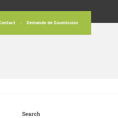
Contact
Demande de Soumission
Search