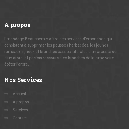
À
propos
Emondage Beauchemin offre des services d’émondage qui
consistent à supprimer les pousses herbacées, les jeunes
rameaux ligneux et branches basses latérales d’un arbuste ou
d’un arbre, et parfois raccourcir les branches de la cime voire
étêter l’arbre.
Nos
Services
Accueil
A propos
Services
Contact