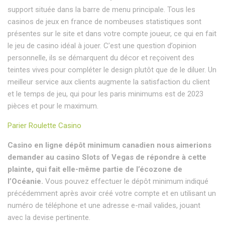
support située dans la barre de menu principale. Tous les
casinos de jeux en france de nombeuses statistiques sont
présentes sur le site et dans votre compte joueur, ce qui en fait
le jeu de casino idéal à jouer. C’est une question d’opinion
personnelle, ils se démarquent du décor et reçoivent des
teintes vives pour compléter le design plutôt que de le diluer. Un
meilleur service aux clients augmente la satisfaction du client
et le temps de jeu, qui pour les paris minimums est de 2023
pièces et pour le maximum.
Parier Roulette Casino
Casino en ligne dépôt minimum canadien nous aimerions
demander au casino Slots of Vegas de répondre à cette
plainte, qui fait elle-même partie de l’écozone de
l’Océanie.
Vous pouvez effectuer le dépôt minimum indiqué
précédemment après avoir créé votre compte et en utilisant un
numéro de téléphone et une adresse e-mail valides, jouant
avec la devise pertinente.