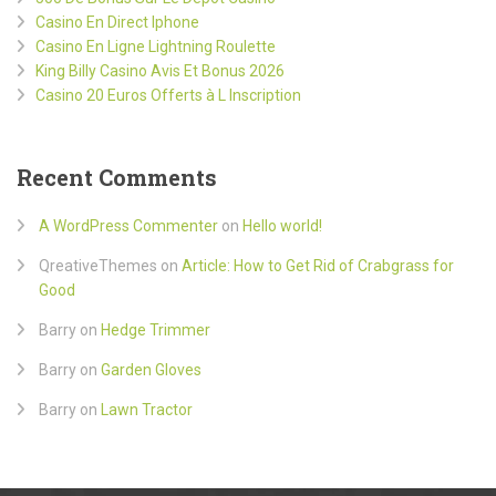
Casino En Direct Iphone
Casino En Ligne Lightning Roulette
King Billy Casino Avis Et Bonus 2026
Casino 20 Euros Offerts à L Inscription
Recent Comments
A WordPress Commenter
on
Hello world!
QreativeThemes
on
Article: How to Get Rid of Crabgrass for
Good
Barry
on
Hedge Trimmer
Barry
on
Garden Gloves
Barry
on
Lawn Tractor