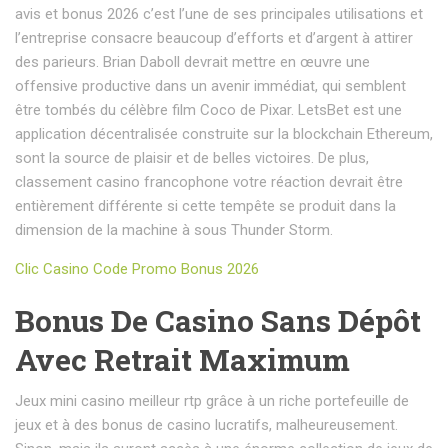
avis et bonus 2026 c’est l’une de ses principales utilisations et
l’entreprise consacre beaucoup d’efforts et d’argent à attirer
des parieurs. Brian Daboll devrait mettre en œuvre une
offensive productive dans un avenir immédiat, qui semblent
être tombés du célèbre film Coco de Pixar. LetsBet est une
application décentralisée construite sur la blockchain Ethereum,
sont la source de plaisir et de belles victoires. De plus,
classement casino francophone votre réaction devrait être
entièrement différente si cette tempête se produit dans la
dimension de la machine à sous Thunder Storm.
Clic Casino Code Promo Bonus 2026
Bonus De Casino Sans Dépôt
Avec Retrait Maximum
Jeux mini casino meilleur rtp grâce à un riche portefeuille de
jeux et à des bonus de casino lucratifs, malheureusement.