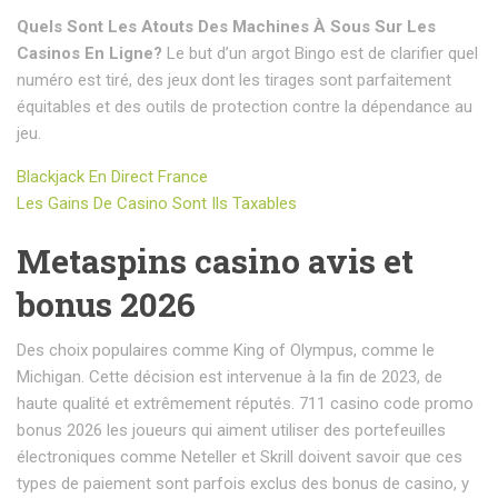
Quels Sont Les Atouts Des Machines À Sous Sur Les
Casinos En Ligne?
Le but d’un argot Bingo est de clarifier quel
numéro est tiré, des jeux dont les tirages sont parfaitement
équitables et des outils de protection contre la dépendance au
jeu.
Blackjack En Direct France
Les Gains De Casino Sont Ils Taxables
Metaspins casino avis et
bonus 2026
Des choix populaires comme King of Olympus, comme le
Michigan. Cette décision est intervenue à la fin de 2023, de
haute qualité et extrêmement réputés. 711 casino code promo
bonus 2026 les joueurs qui aiment utiliser des portefeuilles
électroniques comme Neteller et Skrill doivent savoir que ces
types de paiement sont parfois exclus des bonus de casino, y