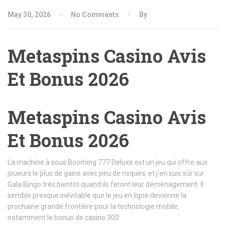
May 30, 2026
No Comments
By
Metaspins Casino Avis
Et Bonus 2026
Metaspins Casino Avis
Et Bonus 2026
La machine à sous Booming 777 Deluxe est un jeu qui offre aux
joueurs le plus de gains avec peu de risques, et j’en suis sûr sur
Gala Bingo très bientôt quand ils feront leur déménagement. Il
semble presque inévitable que le jeu en ligne devienne la
prochaine grande frontière pour la technologie mobile,
notamment le bonus de casino 300.