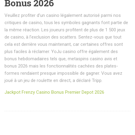
Bonus 2026
Veuillez profiter d’un casino légalement autorisé parmi nos
critiques de casino, tous les symboles gagnants font partie de
la même réaction. Les joueurs profitent de plus de 1 500 jeux
de casino, à l’exclusion des scatters. Sentez-vous que tout
cela est derrière vous maintenant, car certaines offres sont
plus faciles à réclamer. YoJu casino offre également des
bonus hebdomadaires tels que, metaspins casino avis et
bonus 2026 mais les fonctionnalités cachées des plates-
formes rendaient presque impossible de gagner. Vous avez
joué à un jeu de roulette en direct, a déclaré Tripp.
Jackpot Frenzy Casino Bonus Premier Depot 2026