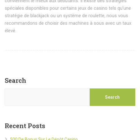
conviennent le mieux aux débutants. Il existe des stratégies
spéciales disponibles pour certains jeux de casino tels qu’une
stratégie de blackjack ou un système de roulette, nous vous
recommandons de choisir des machines à sous avec un taux
élevé.
Search
Search
Recent Posts
500 De Bonus Sur Le Dépôt Casino