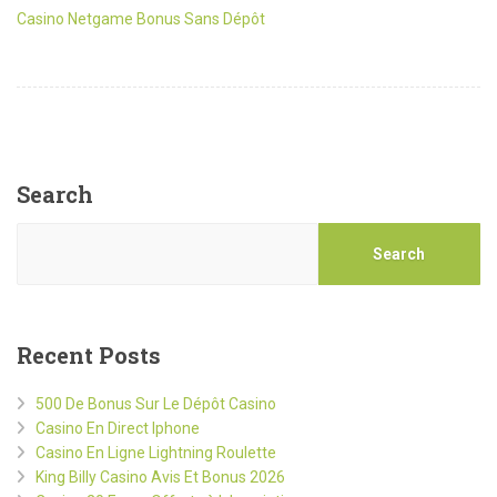
Casino Netgame Bonus Sans Dépôt
Search
Search
Recent Posts
500 De Bonus Sur Le Dépôt Casino
Casino En Direct Iphone
Casino En Ligne Lightning Roulette
King Billy Casino Avis Et Bonus 2026