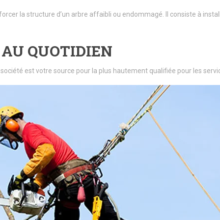
forcer la structure d’un arbre affaibli ou endommagé. Il consiste à insta
 AU QUOTIDIEN
 société est votre source pour la plus hautement qualifiée pour les se