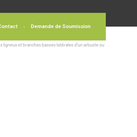
Contact
Demande de Soumission
x ligneux et branches basses latérales d’un arbuste ou