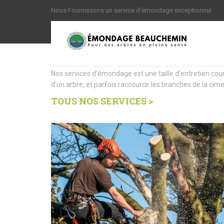
Nous Fournissons un service d’émondage exceptionnel
Nous offrons des Servi
Nos services d’émondage est une taille d’entretien cou
d’un arbre, et parfois raccourcir les branches de la cime
TOUS NOS SERVICES >