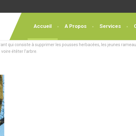
Accueil
A Propos
Services
ces Exceptionnels
rant qui consiste à supprimer les pousses herbacées, les jeunes rameau
 voire étêter l’arbre.