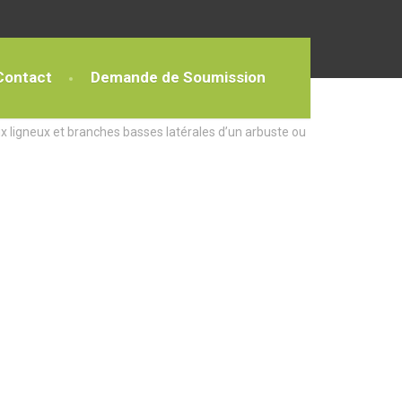
Contact
Demande de Soumission
x ligneux et branches basses latérales d’un arbuste ou