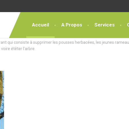
Accueil
A Propos
Services
ces Exceptionnels
rant qui consiste à supprimer les pousses herbacées, les jeunes rameau
 voire étêter l’arbre.