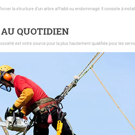
forcer la structure d’un arbre affaibli ou endommagé. Il consiste à insta
 AU QUOTIDIEN
 société est votre source pour la plus hautement qualifiée pour les se