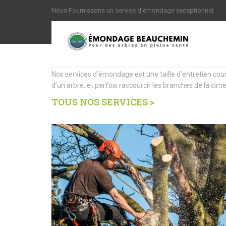
Nous Fournissons un service d’émondage exceptionnel
Nous offrons des Servi
Nos services d’émondage est une taille d’entretien cou
d’un arbre, et parfois raccourcir les branches de la cime
TOUS NOS SERVICES >