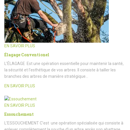
EN SAVOIR PLUS
Élagage Conventionel
L’ÉLAGAGE Est une opération essentielle pour maintenir la santé,
la sécurité et l’esthétique de vos arbres. Il consiste à tailler les
branches des arbres de manière stratégique…
EN SAVOIR PLUS
EN SAVOIR PLUS
Essouchement
L’ESSOUCHEMENT C’est une opération spécialisée qui consiste à
enlever complètement la souche d’un arbre après son abattage.