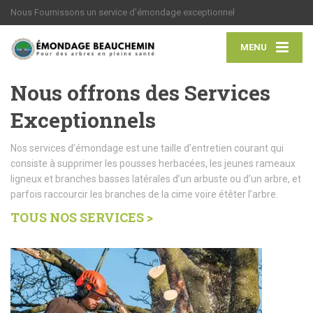
Nous Fournissons un service d’émondage exceptionnel
MENU
Nous offrons des Services
Exceptionnels
Nos services d’émondage est une taille d’entretien courant qui
consiste à supprimer les pousses herbacées, les jeunes rameaux
ligneux et branches basses latérales d’un arbuste ou d’un arbre, et
parfois raccourcir les branches de la cime voire étêter l’arbre.
TOUS NOS SERVICES >