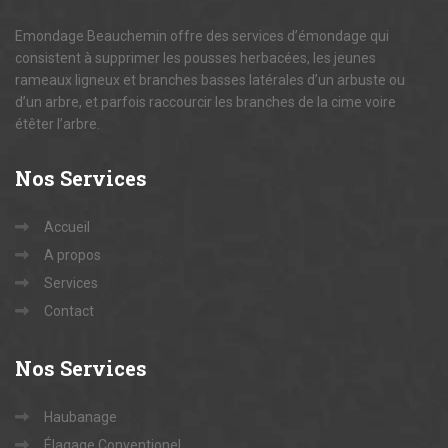
Emondage Beauchemin offre des services d’émondage qui
consistent à supprimer les pousses herbacées, les jeunes
rameaux ligneux et branches basses latérales d’un arbuste ou
d’un arbre, et parfois raccourcir les branches de la cime voire
étêter l’arbre.
Nos
Services
Accueil
A propos
Services
Contact
Nos
Services
Haubanage
Élagage Conventionel