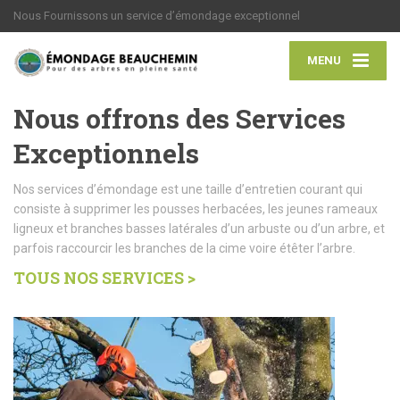
Nous Fournissons un service d’émondage exceptionnel
MENU
Nous offrons des Services
Exceptionnels
Nos services d’émondage est une taille d’entretien courant qui
consiste à supprimer les pousses herbacées, les jeunes rameaux
ligneux et branches basses latérales d’un arbuste ou d’un arbre, et
parfois raccourcir les branches de la cime voire étêter l’arbre.
TOUS NOS SERVICES >