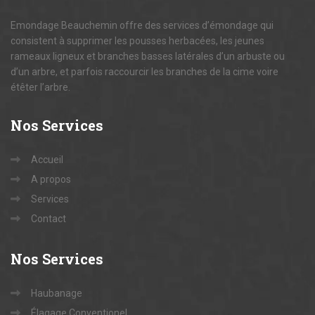
Emondage Beauchemin offre des services d’émondage qui
consistent à supprimer les pousses herbacées, les jeunes
rameaux ligneux et branches basses latérales d’un arbuste ou
d’un arbre, et parfois raccourcir les branches de la cime voire
étêter l’arbre.
Nos
Services
Accueil
A propos
Services
Contact
Nos
Services
Haubanage
Élagage Conventionel