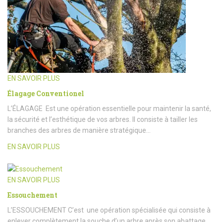
EN SAVOIR PLUS
Élagage Conventionel
L’ÉLAGAGE Est une opération essentielle pour maintenir la santé,
la sécurité et l’esthétique de vos arbres. Il consiste à tailler les
branches des arbres de manière stratégique…
EN SAVOIR PLUS
EN SAVOIR PLUS
Essouchement
L’ESSOUCHEMENT C’est une opération spécialisée qui consiste à
enlever complètement la souche d’un arbre après son abattage.