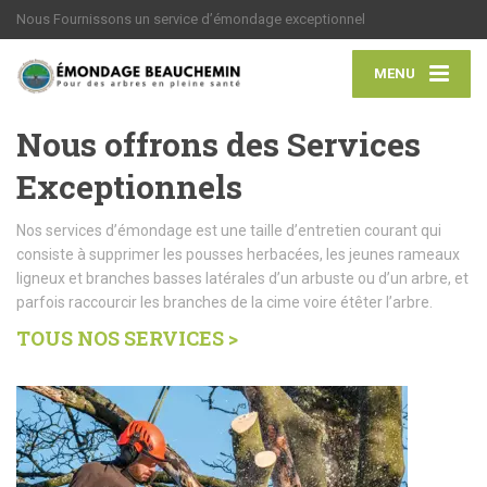
Nous Fournissons un service d’émondage exceptionnel
MENU
Nous offrons des Services
Exceptionnels
Nos services d’émondage est une taille d’entretien courant qui
consiste à supprimer les pousses herbacées, les jeunes rameaux
ligneux et branches basses latérales d’un arbuste ou d’un arbre, et
parfois raccourcir les branches de la cime voire étêter l’arbre.
TOUS NOS SERVICES >