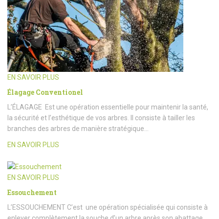
EN SAVOIR PLUS
Élagage Conventionel
L’ÉLAGAGE Est une opération essentielle pour maintenir la santé,
la sécurité et l’esthétique de vos arbres. Il consiste à tailler les
branches des arbres de manière stratégique…
EN SAVOIR PLUS
EN SAVOIR PLUS
Essouchement
L’ESSOUCHEMENT C’est une opération spécialisée qui consiste à
enlever complètement la souche d’un arbre après son abattage.