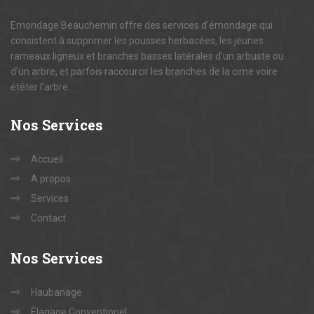
Emondage Beauchemin offre des services d’émondage qui
consistent à supprimer les pousses herbacées, les jeunes
rameaux ligneux et branches basses latérales d’un arbuste ou
d’un arbre, et parfois raccourcir les branches de la cime voire
étêter l’arbre.
Nos
Services
Accueil
A propos
Services
Contact
Nos
Services
Haubanage
Élagage Conventionel