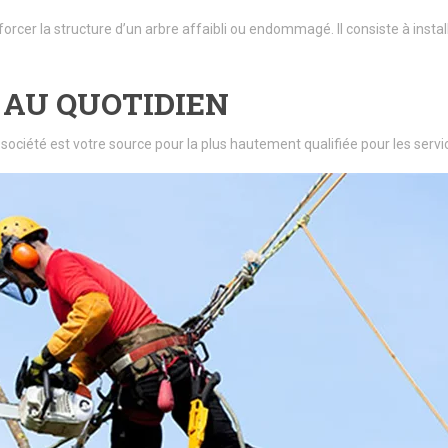
forcer la structure d’un arbre affaibli ou endommagé. Il consiste à insta
 AU QUOTIDIEN
 société est votre source pour la plus hautement qualifiée pour les se