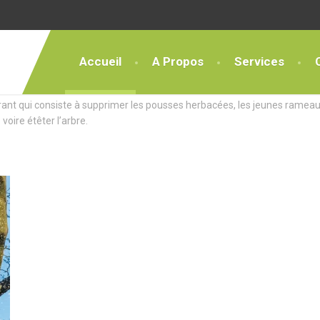
Accueil
A Propos
Services
ces Exceptionnels
rant qui consiste à supprimer les pousses herbacées, les jeunes rameau
 voire étêter l’arbre.