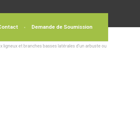
Contact
Demande de Soumission
x ligneux et branches basses latérales d’un arbuste ou