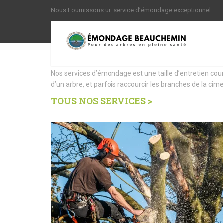
Nous Fournissons un service d’émondage exceptionnel
Nous offrons des Servi
Nos services d’émondage est une taille d’entretien cou
d’un arbre, et parfois raccourcir les branches de la cime
TOUS NOS SERVICES >