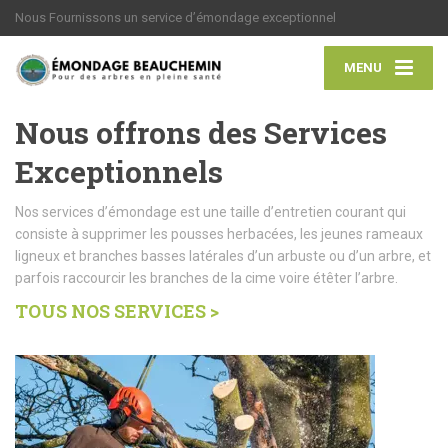
Nous Fournissons un service d’émondage exceptionnel
MENU
Nous offrons des Services
Exceptionnels
Nos services d’émondage est une taille d’entretien courant qui
consiste à supprimer les pousses herbacées, les jeunes rameaux
ligneux et branches basses latérales d’un arbuste ou d’un arbre, et
parfois raccourcir les branches de la cime voire étêter l’arbre.
TOUS NOS SERVICES >