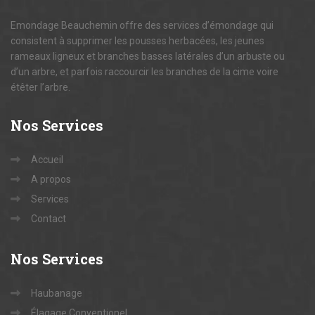
Emondage Beauchemin offre des services d’émondage qui
consistent à supprimer les pousses herbacées, les jeunes
rameaux ligneux et branches basses latérales d’un arbuste ou
d’un arbre, et parfois raccourcir les branches de la cime voire
étêter l’arbre.
Nos
Services
Accueil
A propos
Services
Contact
Nos
Services
Haubanage
Élagage Conventionel