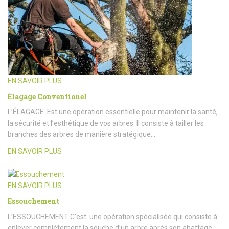
EN SAVOIR PLUS
Élagage Conventionel
L’ÉLAGAGE Est une opération essentielle pour maintenir la santé,
la sécurité et l’esthétique de vos arbres. Il consiste à tailler les
branches des arbres de manière stratégique…
EN SAVOIR PLUS
EN SAVOIR PLUS
Essouchement
L’ESSOUCHEMENT C’est une opération spécialisée qui consiste à
enlever complètement la souche d’un arbre après son abattage.