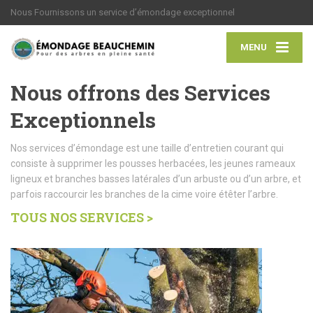
Nous Fournissons un service d’émondage exceptionnel
MENU
Nous offrons des Services
Exceptionnels
Nos services d’émondage est une taille d’entretien courant qui
consiste à supprimer les pousses herbacées, les jeunes rameaux
ligneux et branches basses latérales d’un arbuste ou d’un arbre, et
parfois raccourcir les branches de la cime voire étêter l’arbre.
TOUS NOS SERVICES >