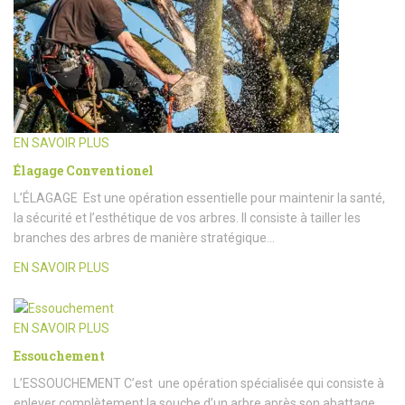
EN SAVOIR PLUS
Élagage Conventionel
L’ÉLAGAGE Est une opération essentielle pour maintenir la santé,
la sécurité et l’esthétique de vos arbres. Il consiste à tailler les
branches des arbres de manière stratégique…
EN SAVOIR PLUS
EN SAVOIR PLUS
Essouchement
L’ESSOUCHEMENT C’est une opération spécialisée qui consiste à
enlever complètement la souche d’un arbre après son abattage.