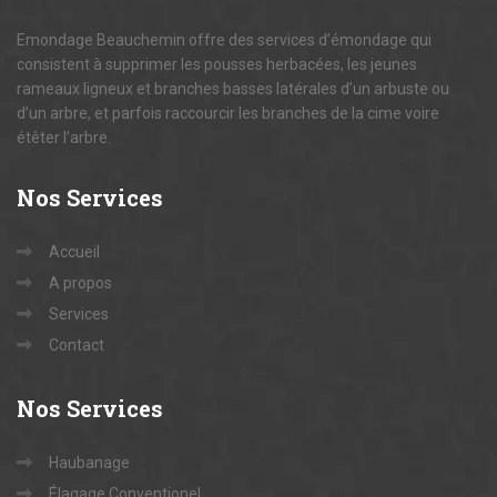
Emondage Beauchemin offre des services d’émondage qui
consistent à supprimer les pousses herbacées, les jeunes
rameaux ligneux et branches basses latérales d’un arbuste ou
d’un arbre, et parfois raccourcir les branches de la cime voire
étêter l’arbre.
Nos
Services
Accueil
A propos
Services
Contact
Nos
Services
Haubanage
Élagage Conventionel