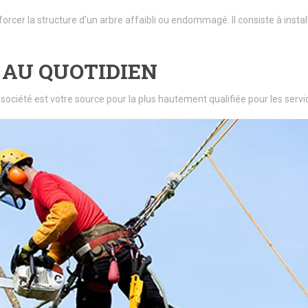
forcer la structure d’un arbre affaibli ou endommagé. Il consiste à insta
 AU QUOTIDIEN
 société est votre source pour la plus hautement qualifiée pour les se