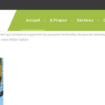
Accueil
A Propos
Services
ces Exceptionnels
rant qui consiste à supprimer les pousses herbacées, les jeunes rameau
 voire étêter l’arbre.