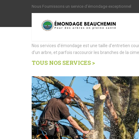
Nous Fournissons un service d’émondage exceptionnel
Nous offrons des Servi
Nos services d’émondage est une taille d’entretien cou
d’un arbre, et parfois raccourcir les branches de la cime
TOUS NOS SERVICES >