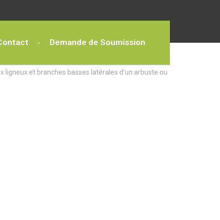
Contact
Demande de Soumission
x ligneux et branches basses latérales d’un arbuste ou