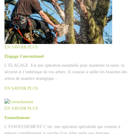
EN SAVOIR PLUS
Élagage Conventionel
L’ÉLAGAGE Est une opération essentielle pour maintenir la santé, la
sécurité et l’esthétique de vos arbres. Il consiste à tailler les branches des
arbres de manière stratégique…
EN SAVOIR PLUS
EN SAVOIR PLUS
Essouchement
L’ESSOUCHEMENT C’est une opération spécialisée qui consiste à
enlever complètement la souche d’un arbre après son abattage.