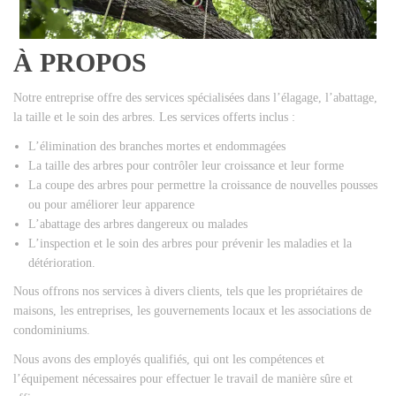
À PROPOS
Notre entreprise offre des services spécialisées dans l’élagage, l’abattage,
la taille et le soin des arbres. Les services offerts inclus :
L’élimination des branches mortes et endommagées
La taille des arbres pour contrôler leur croissance et leur forme
La coupe des arbres pour permettre la croissance de nouvelles pousses
ou pour améliorer leur apparence
L’abattage des arbres dangereux ou malades
L’inspection et le soin des arbres pour prévenir les maladies et la
détérioration.
Nous offrons nos services à divers clients, tels que les propriétaires de
maisons, les entreprises, les gouvernements locaux et les associations de
condominiums.
Nous avons des employés qualifiés, qui ont les compétences et
l’équipement nécessaires pour effectuer le travail de manière sûre et