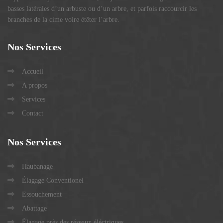
basses latérales d’un arbuste ou d’un arbre, et parfois raccourcir les
branches de la cime voire étêter l’arbre.
Nos
Services
Accueil
A propos
Services
Contact
Nos
Services
Haubanage
Élagage Conventionel
Essouchement
Abattage
Élagage près des réseaux éléctriques