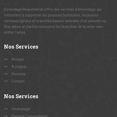
Emondage Beauchemin offre des services d’émondage qui
consistent à supprimer les pousses herbacées, les jeunes
rameaux ligneux et branches basses latérales d’un arbuste ou
d’un arbre, et parfois raccourcir les branches de la cime voire
étêter l’arbre.
Nos
Services
Accueil
A propos
Services
Contact
Nos
Services
Haubanage
Élagage Conventionel