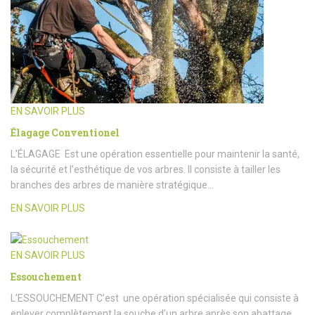
EN SAVOIR PLUS
Élagage Conventionel
L’ÉLAGAGE Est une opération essentielle pour maintenir la santé,
la sécurité et l’esthétique de vos arbres. Il consiste à tailler les
branches des arbres de manière stratégique…
EN SAVOIR PLUS
EN SAVOIR PLUS
Essouchement
L’ESSOUCHEMENT C’est une opération spécialisée qui consiste à
enlever complètement la souche d’un arbre après son abattage.