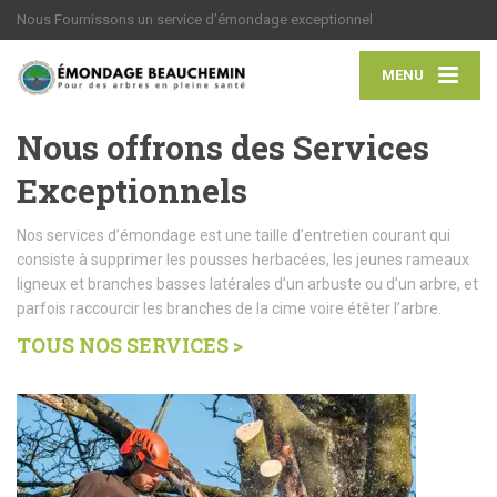
Nous Fournissons un service d’émondage exceptionnel
MENU
Nous offrons des Services
Exceptionnels
Nos services d’émondage est une taille d’entretien courant qui
consiste à supprimer les pousses herbacées, les jeunes rameaux
ligneux et branches basses latérales d’un arbuste ou d’un arbre, et
parfois raccourcir les branches de la cime voire étêter l’arbre.
TOUS NOS SERVICES >