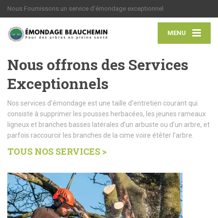
Nous Fournissons un service d’émondage exceptionnel
MENU
Nous offrons des Services
Exceptionnels
Nos services d’émondage est une taille d’entretien courant qui
consiste à supprimer les pousses herbacées, les jeunes rameaux
ligneux et branches basses latérales d’un arbuste ou d’un arbre, et
parfois raccourcir les branches de la cime voire étêter l’arbre.
TOUS NOS SERVICES >