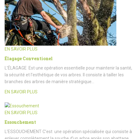
EN SAVOIR PLUS
Élagage Conventionel
L’ÉLAGAGE Est une opération essentielle pour maintenir la santé,
la sécurité et l’esthétique de vos arbres. Il consiste à tailler les
branches des arbres de manière stratégique…
EN SAVOIR PLUS
EN SAVOIR PLUS
Essouchement
L’ESSOUCHEMENT C’est une opération spécialisée qui consiste à
enlever complètement la souche d’un arbre après son abattage.