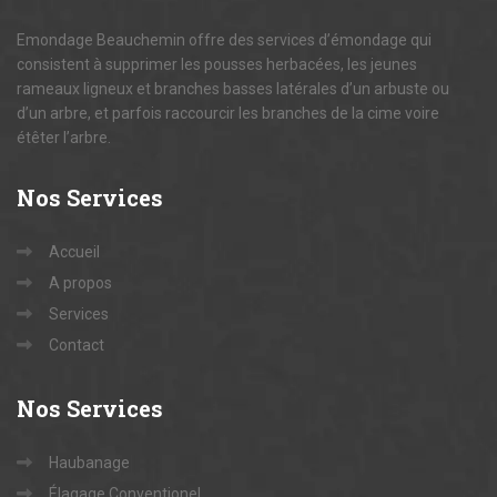
Emondage Beauchemin offre des services d’émondage qui
consistent à supprimer les pousses herbacées, les jeunes
rameaux ligneux et branches basses latérales d’un arbuste ou
d’un arbre, et parfois raccourcir les branches de la cime voire
étêter l’arbre.
Nos
Services
Accueil
A propos
Services
Contact
Nos
Services
Haubanage
Élagage Conventionel