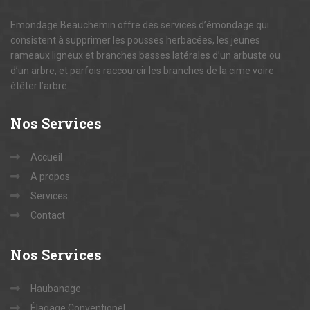
Emondage Beauchemin offre des services d’émondage qui
consistent à supprimer les pousses herbacées, les jeunes
rameaux ligneux et branches basses latérales d’un arbuste ou
d’un arbre, et parfois raccourcir les branches de la cime voire
étêter l’arbre.
Nos
Services
Accueil
A propos
Services
Contact
Nos
Services
Haubanage
Élagage Conventionel