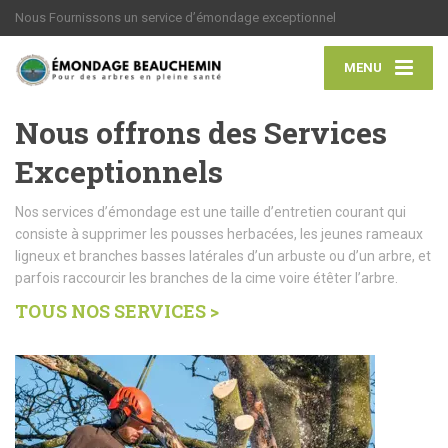
Nous Fournissons un service d’émondage exceptionnel
MENU
Nous offrons des Services
Exceptionnels
Nos services d’émondage est une taille d’entretien courant qui
consiste à supprimer les pousses herbacées, les jeunes rameaux
ligneux et branches basses latérales d’un arbuste ou d’un arbre, et
parfois raccourcir les branches de la cime voire étêter l’arbre.
TOUS NOS SERVICES >