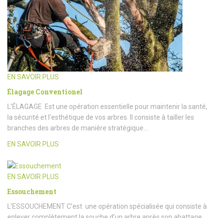
EN SAVOIR PLUS
Élagage Conventionel
L’ÉLAGAGE Est une opération essentielle pour maintenir la santé,
la sécurité et l’esthétique de vos arbres. Il consiste à tailler les
branches des arbres de manière stratégique…
EN SAVOIR PLUS
EN SAVOIR PLUS
Essouchement
L’ESSOUCHEMENT C’est une opération spécialisée qui consiste à
enlever complètement la souche d’un arbre après son abattage.