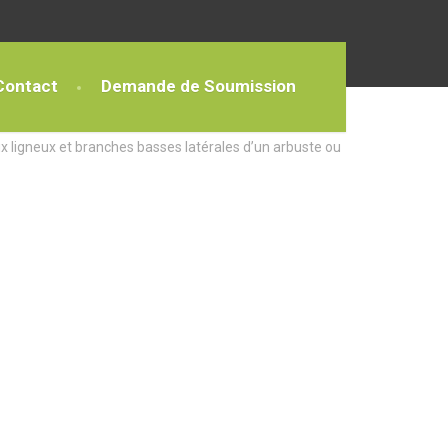
Contact
Demande de Soumission
x ligneux et branches basses latérales d’un arbuste ou