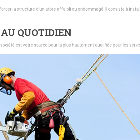
forcer la structure d’un arbre affaibli ou endommagé. Il consiste à insta
 AU QUOTIDIEN
 société est votre source pour la plus hautement qualifiée pour les se