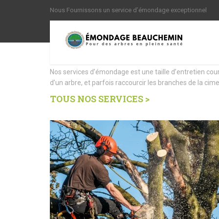
Nous Fournissons un service d’émondage exceptionnel
Nous offrons des Servi
Nos services d’émondage est une taille d’entretien cou
d’un arbre, et parfois raccourcir les branches de la cime
TOUS NOS SERVICES >