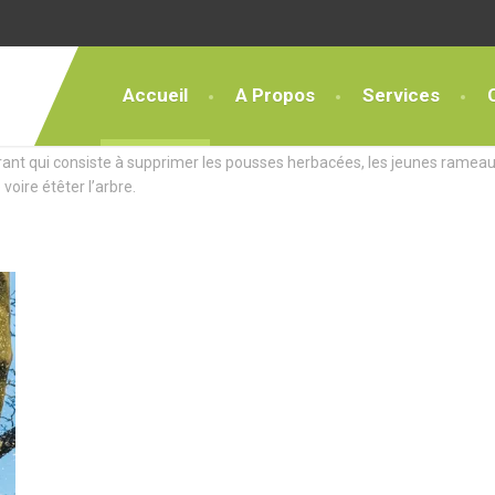
Accueil
A Propos
Services
ces Exceptionnels
rant qui consiste à supprimer les pousses herbacées, les jeunes rameau
 voire étêter l’arbre.