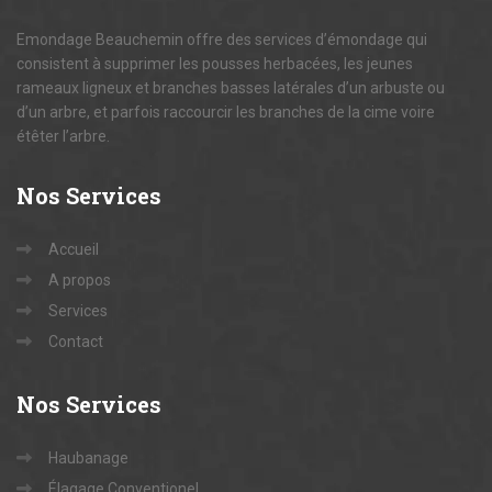
Emondage Beauchemin offre des services d’émondage qui
consistent à supprimer les pousses herbacées, les jeunes
rameaux ligneux et branches basses latérales d’un arbuste ou
d’un arbre, et parfois raccourcir les branches de la cime voire
étêter l’arbre.
Nos
Services
Accueil
A propos
Services
Contact
Nos
Services
Haubanage
Élagage Conventionel