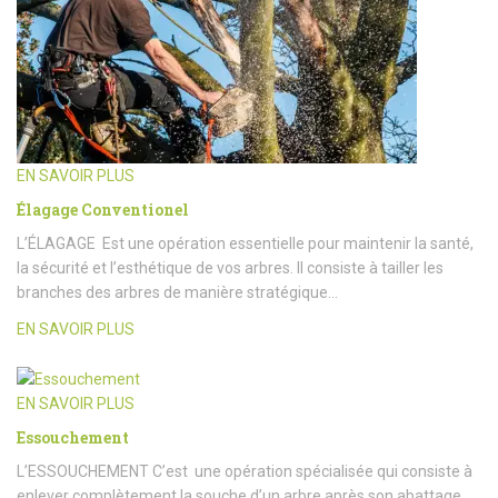
EN SAVOIR PLUS
Élagage Conventionel
L’ÉLAGAGE Est une opération essentielle pour maintenir la santé,
la sécurité et l’esthétique de vos arbres. Il consiste à tailler les
branches des arbres de manière stratégique…
EN SAVOIR PLUS
EN SAVOIR PLUS
Essouchement
L’ESSOUCHEMENT C’est une opération spécialisée qui consiste à
enlever complètement la souche d’un arbre après son abattage.