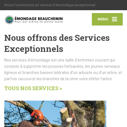
Nous Fournissons un service d’émondage exceptionnel
MENU
Nous offrons des Services
Exceptionnels
Nos services d’émondage est une taille d’entretien courant qui
consiste à supprimer les pousses herbacées, les jeunes rameaux
ligneux et branches basses latérales d’un arbuste ou d’un arbre, et
parfois raccourcir les branches de la cime voire étêter l’arbre.
TOUS NOS SERVICES >