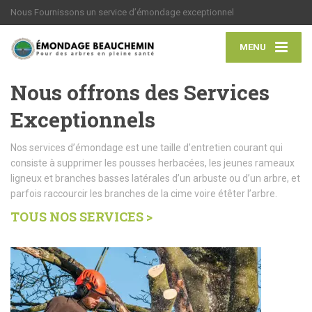
Nous Fournissons un service d’émondage exceptionnel
MENU
Nous offrons des Services
Exceptionnels
Nos services d’émondage est une taille d’entretien courant qui
consiste à supprimer les pousses herbacées, les jeunes rameaux
ligneux et branches basses latérales d’un arbuste ou d’un arbre, et
parfois raccourcir les branches de la cime voire étêter l’arbre.
TOUS NOS SERVICES >