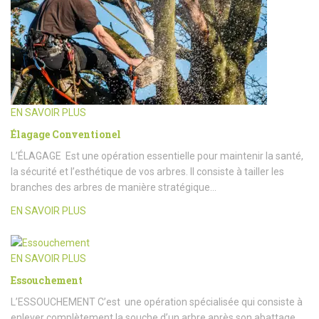
EN SAVOIR PLUS
Élagage Conventionel
L’ÉLAGAGE Est une opération essentielle pour maintenir la santé,
la sécurité et l’esthétique de vos arbres. Il consiste à tailler les
branches des arbres de manière stratégique…
EN SAVOIR PLUS
EN SAVOIR PLUS
Essouchement
L’ESSOUCHEMENT C’est une opération spécialisée qui consiste à
enlever complètement la souche d’un arbre après son abattage.