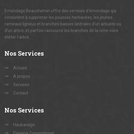
Emondage Beauchemin offre des services d’émondage qui
consistent à supprimer les pousses herbacées, les jeunes
rameaux ligneux et branches basses latérales d’un arbuste ou
d’un arbre, et parfois raccourcir les branches de la cime voire
étêter l’arbre.
Nos
Services
Accueil
A propos
Services
Contact
Nos
Services
Haubanage
Élagage Conventionel