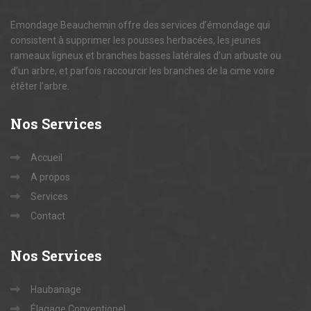
Emondage Beauchemin offre des services d’émondage qui
consistent à supprimer les pousses herbacées, les jeunes
rameaux ligneux et branches basses latérales d’un arbuste ou
d’un arbre, et parfois raccourcir les branches de la cime voire
étêter l’arbre.
Nos
Services
Accueil
A propos
Services
Contact
Nos
Services
Haubanage
Élagage Conventionel