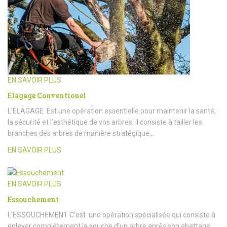
EN SAVOIR PLUS
Élagage Conventionel
L’ÉLAGAGE Est une opération essentielle pour maintenir la santé,
la sécurité et l’esthétique de vos arbres. Il consiste à tailler les
branches des arbres de manière stratégique…
EN SAVOIR PLUS
EN SAVOIR PLUS
Essouchement
L’ESSOUCHEMENT C’est une opération spécialisée qui consiste à
enlever complètement la souche d’un arbre après son abattage.