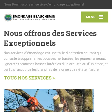
Nous Fournissons un service d’émondage exceptionnel
MENU
Nous offrons des Services
Exceptionnels
Nos services d’émondage est une taille d’entretien courant qui
consiste à supprimer les pousses herbacées, les jeunes rameaux
ligneux et branches basses latérales d’un arbuste ou d’un arbre, et
parfois raccourcir les branches de la cime voire étêter l’arbre.
TOUS NOS SERVICES >