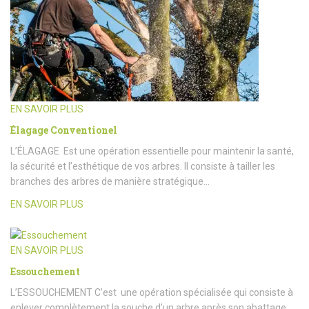
EN SAVOIR PLUS
Élagage Conventionel
L’ÉLAGAGE Est une opération essentielle pour maintenir la santé,
la sécurité et l’esthétique de vos arbres. Il consiste à tailler les
branches des arbres de manière stratégique…
EN SAVOIR PLUS
EN SAVOIR PLUS
Essouchement
L’ESSOUCHEMENT C’est une opération spécialisée qui consiste à
enlever complètement la souche d’un arbre après son abattage.