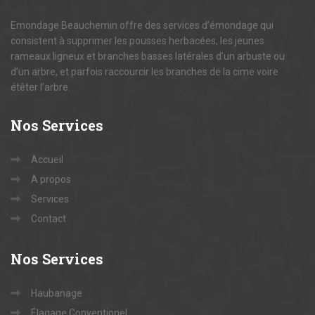
Emondage Beauchemin offre des services d’émondage qui
consistent à supprimer les pousses herbacées, les jeunes
rameaux ligneux et branches basses latérales d’un arbuste ou
d’un arbre, et parfois raccourcir les branches de la cime voire
étêter l’arbre.
Nos
Services
Accueil
A propos
Services
Contact
Nos
Services
Haubanage
Élagage Conventionel