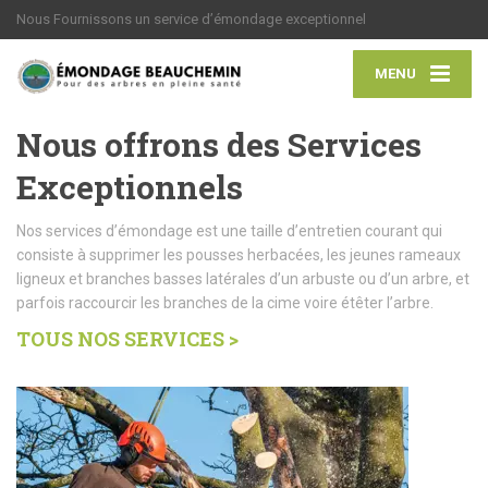
Nous Fournissons un service d’émondage exceptionnel
MENU
Nous offrons des Services
Exceptionnels
Nos services d’émondage est une taille d’entretien courant qui
consiste à supprimer les pousses herbacées, les jeunes rameaux
ligneux et branches basses latérales d’un arbuste ou d’un arbre, et
parfois raccourcir les branches de la cime voire étêter l’arbre.
TOUS NOS SERVICES >