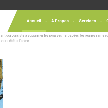
Accueil
A Propos
Services
ces Exceptionnels
rant qui consiste à supprimer les pousses herbacées, les jeunes rameau
 voire étêter l’arbre.