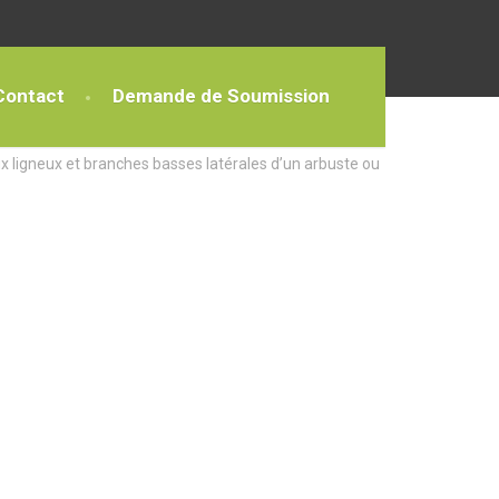
Contact
Demande de Soumission
x ligneux et branches basses latérales d’un arbuste ou