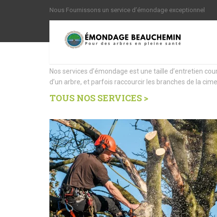
Nous Fournissons un service d’émondage exceptionnel
Nous offrons des Servi
Nos services d’émondage est une taille d’entretien cou
d’un arbre, et parfois raccourcir les branches de la cime
TOUS NOS SERVICES >