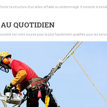
forcer la structure d’un arbre affaibli ou endommagé. Il consiste à insta
 AU QUOTIDIEN
 société est votre source pour la plus hautement qualifiée pour les se