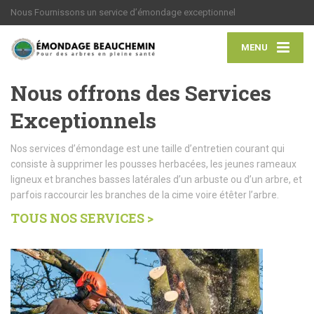
Nous Fournissons un service d’émondage exceptionnel
MENU
Nous offrons des Services
Exceptionnels
Nos services d’émondage est une taille d’entretien courant qui
consiste à supprimer les pousses herbacées, les jeunes rameaux
ligneux et branches basses latérales d’un arbuste ou d’un arbre, et
parfois raccourcir les branches de la cime voire étêter l’arbre.
TOUS NOS SERVICES >