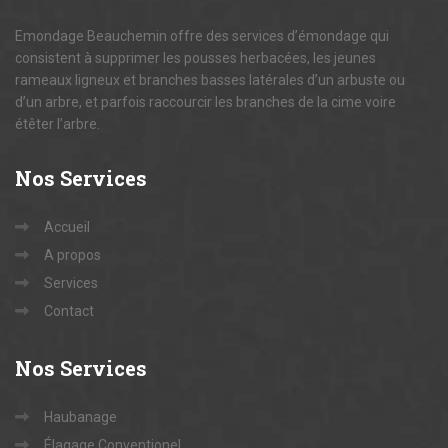
Emondage Beauchemin offre des services d’émondage qui
consistent à supprimer les pousses herbacées, les jeunes
rameaux ligneux et branches basses latérales d’un arbuste ou
d’un arbre, et parfois raccourcir les branches de la cime voire
étêter l’arbre.
Nos
Services
Accueil
A propos
Services
Contact
Nos
Services
Haubanage
Élagage Conventionel