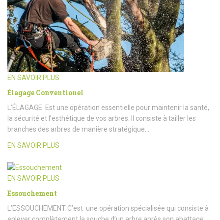
EN SAVOIR PLUS
Élagage Conventionel
L’ÉLAGAGE Est une opération essentielle pour maintenir la santé,
la sécurité et l’esthétique de vos arbres. Il consiste à tailler les
branches des arbres de manière stratégique…
EN SAVOIR PLUS
EN SAVOIR PLUS
Essouchement
L’ESSOUCHEMENT C’est une opération spécialisée qui consiste à
enlever complètement la souche d’un arbre après son abattage.