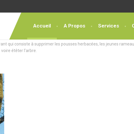
Accueil
A Propos
Services
ces Exceptionnels
rant qui consiste à supprimer les pousses herbacées, les jeunes rameau
 voire étêter l’arbre.