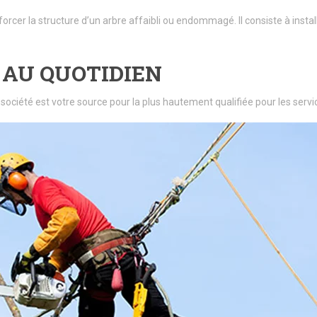
forcer la structure d’un arbre affaibli ou endommagé. Il consiste à insta
 AU QUOTIDIEN
 société est votre source pour la plus hautement qualifiée pour les se