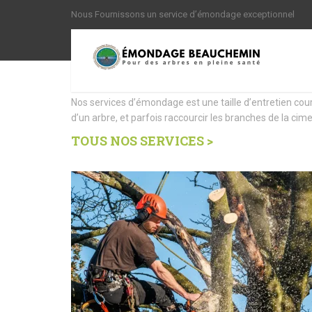
Nous Fournissons un service d’émondage exceptionnel
Nous offrons des Servi
Nos services d’émondage est une taille d’entretien cou
d’un arbre, et parfois raccourcir les branches de la cime
TOUS NOS SERVICES >