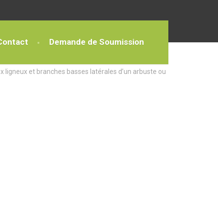
Contact
Demande de Soumission
x ligneux et branches basses latérales d’un arbuste ou