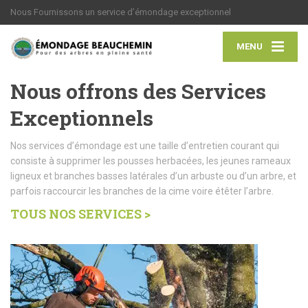
Nous Fournissons un service d’émondage exceptionnel
MENU
Nous offrons des Services
Exceptionnels
Nos services d’émondage est une taille d’entretien courant qui
consiste à supprimer les pousses herbacées, les jeunes rameaux
ligneux et branches basses latérales d’un arbuste ou d’un arbre, et
parfois raccourcir les branches de la cime voire étêter l’arbre.
TOUS NOS SERVICES >