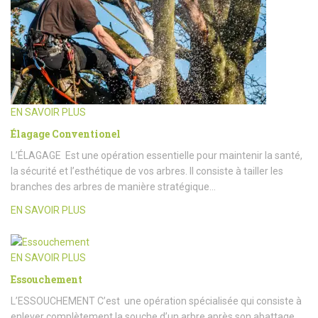
EN SAVOIR PLUS
Élagage Conventionel
L’ÉLAGAGE Est une opération essentielle pour maintenir la santé,
la sécurité et l’esthétique de vos arbres. Il consiste à tailler les
branches des arbres de manière stratégique…
EN SAVOIR PLUS
EN SAVOIR PLUS
Essouchement
L’ESSOUCHEMENT C’est une opération spécialisée qui consiste à
enlever complètement la souche d’un arbre après son abattage.