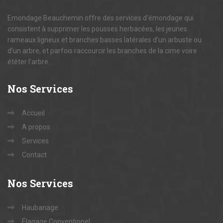
Emondage Beauchemin offre des services d’émondage qui
consistent à supprimer les pousses herbacées, les jeunes
rameaux ligneux et branches basses latérales d’un arbuste ou
d’un arbre, et parfois raccourcir les branches de la cime voire
étêter l’arbre.
Nos
Services
Accueil
A propos
Services
Contact
Nos
Services
Haubanage
Élagage Conventionel