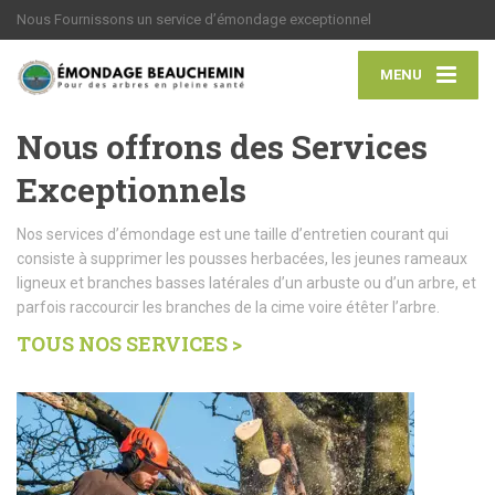
Nous Fournissons un service d’émondage exceptionnel
MENU
Nous offrons des Services
Exceptionnels
Nos services d’émondage est une taille d’entretien courant qui
consiste à supprimer les pousses herbacées, les jeunes rameaux
ligneux et branches basses latérales d’un arbuste ou d’un arbre, et
parfois raccourcir les branches de la cime voire étêter l’arbre.
TOUS NOS SERVICES >