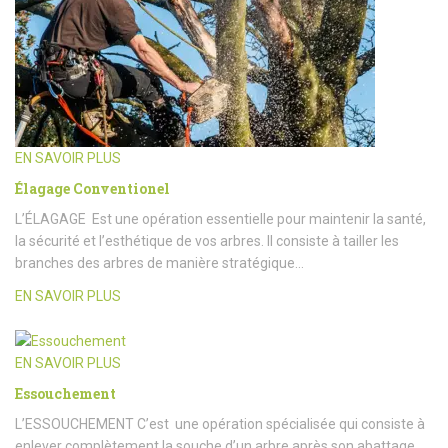
EN SAVOIR PLUS
Élagage Conventionel
L’ÉLAGAGE Est une opération essentielle pour maintenir la santé,
la sécurité et l’esthétique de vos arbres. Il consiste à tailler les
branches des arbres de manière stratégique…
EN SAVOIR PLUS
EN SAVOIR PLUS
Essouchement
L’ESSOUCHEMENT C’est une opération spécialisée qui consiste à
enlever complètement la souche d’un arbre après son abattage.