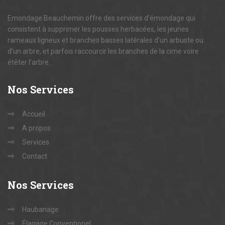
Emondage Beauchemin offre des services d’émondage qui
consistent à supprimer les pousses herbacées, les jeunes
rameaux ligneux et branches basses latérales d’un arbuste ou
d’un arbre, et parfois raccourcir les branches de la cime voire
étêter l’arbre.
Nos
Services
Accueil
A propos
Services
Contact
Nos
Services
Haubanage
Élagage Conventionel