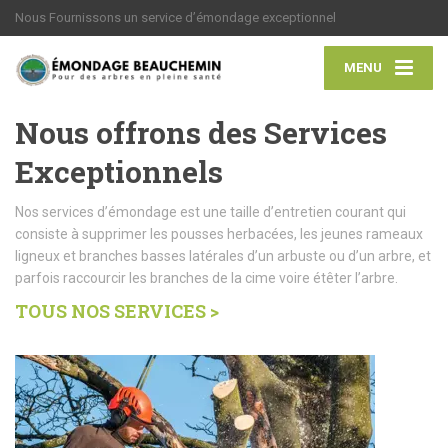
Nous Fournissons un service d’émondage exceptionnel
MENU
Nous offrons des Services
Exceptionnels
Nos services d’émondage est une taille d’entretien courant qui
consiste à supprimer les pousses herbacées, les jeunes rameaux
ligneux et branches basses latérales d’un arbuste ou d’un arbre, et
parfois raccourcir les branches de la cime voire étêter l’arbre.
TOUS NOS SERVICES >