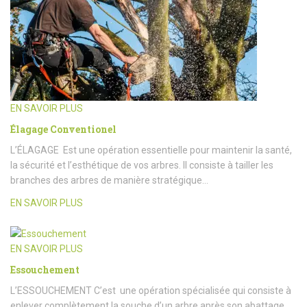
EN SAVOIR PLUS
Élagage Conventionel
L’ÉLAGAGE Est une opération essentielle pour maintenir la santé,
la sécurité et l’esthétique de vos arbres. Il consiste à tailler les
branches des arbres de manière stratégique…
EN SAVOIR PLUS
EN SAVOIR PLUS
Essouchement
L’ESSOUCHEMENT C’est une opération spécialisée qui consiste à
enlever complètement la souche d’un arbre après son abattage.