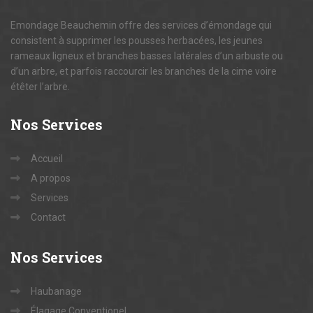
Emondage Beauchemin offre des services d’émondage qui
consistent à supprimer les pousses herbacées, les jeunes
rameaux ligneux et branches basses latérales d’un arbuste ou
d’un arbre, et parfois raccourcir les branches de la cime voire
étêter l’arbre.
Nos
Services
Accueil
A propos
Services
Contact
Nos
Services
Haubanage
Élagage Conventionel