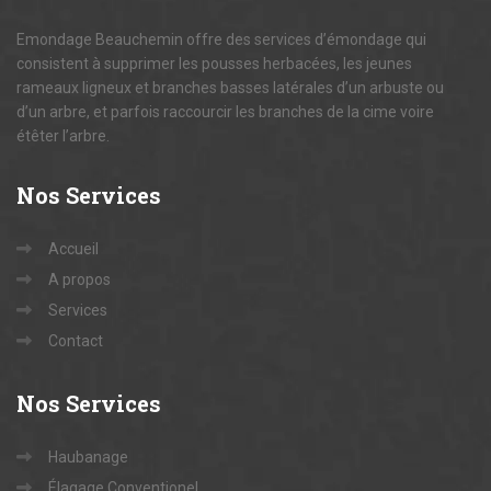
Emondage Beauchemin offre des services d’émondage qui
consistent à supprimer les pousses herbacées, les jeunes
rameaux ligneux et branches basses latérales d’un arbuste ou
d’un arbre, et parfois raccourcir les branches de la cime voire
étêter l’arbre.
Nos
Services
Accueil
A propos
Services
Contact
Nos
Services
Haubanage
Élagage Conventionel