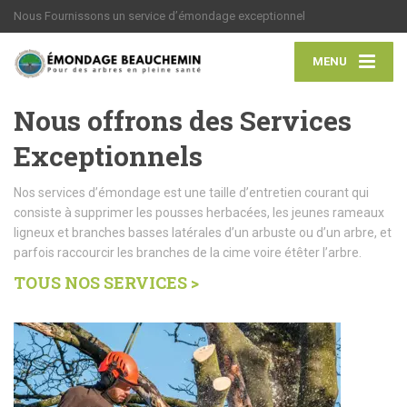
Nous Fournissons un service d’émondage exceptionnel
MENU
Nous offrons des Services
Exceptionnels
Nos services d’émondage est une taille d’entretien courant qui
consiste à supprimer les pousses herbacées, les jeunes rameaux
ligneux et branches basses latérales d’un arbuste ou d’un arbre, et
parfois raccourcir les branches de la cime voire étêter l’arbre.
TOUS NOS SERVICES >