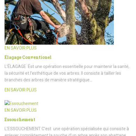
EN SAVOIR PLUS
Élagage Conventionel
L’ÉLAGAGE Est une opération essentielle pour maintenir la santé,
la sécurité et l’esthétique de vos arbres. Il consiste à tailler les
branches des arbres de manière stratégique…
EN SAVOIR PLUS
EN SAVOIR PLUS
Essouchement
L’ESSOUCHEMENT C’est une opération spécialisée qui consiste à
enlever complètement la souche d’un arbre après son abattage.