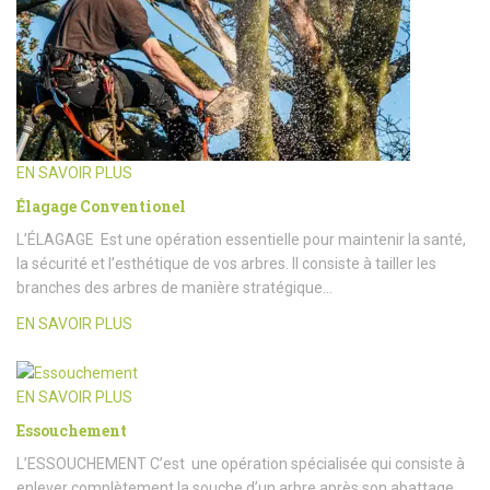
EN SAVOIR PLUS
Élagage Conventionel
L’ÉLAGAGE Est une opération essentielle pour maintenir la santé,
la sécurité et l’esthétique de vos arbres. Il consiste à tailler les
branches des arbres de manière stratégique…
EN SAVOIR PLUS
EN SAVOIR PLUS
Essouchement
L’ESSOUCHEMENT C’est une opération spécialisée qui consiste à
enlever complètement la souche d’un arbre après son abattage.