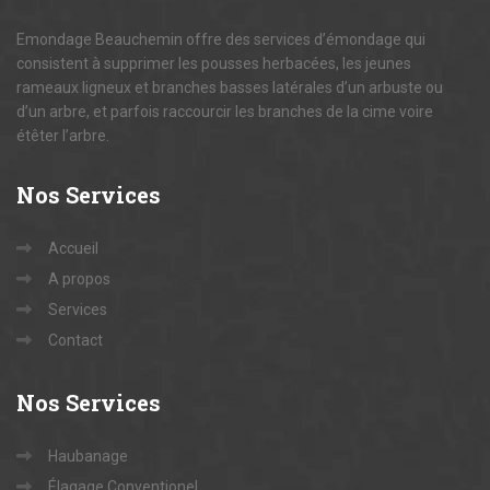
Emondage Beauchemin offre des services d’émondage qui
consistent à supprimer les pousses herbacées, les jeunes
rameaux ligneux et branches basses latérales d’un arbuste ou
d’un arbre, et parfois raccourcir les branches de la cime voire
étêter l’arbre.
Nos
Services
Accueil
A propos
Services
Contact
Nos
Services
Haubanage
Élagage Conventionel