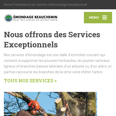
Nous Fournissons un service d’émondage exceptionnel
MENU
Nous offrons des Services
Exceptionnels
Nos services d’émondage est une taille d’entretien courant qui
consiste à supprimer les pousses herbacées, les jeunes rameaux
ligneux et branches basses latérales d’un arbuste ou d’un arbre, et
parfois raccourcir les branches de la cime voire étêter l’arbre.
TOUS NOS SERVICES >