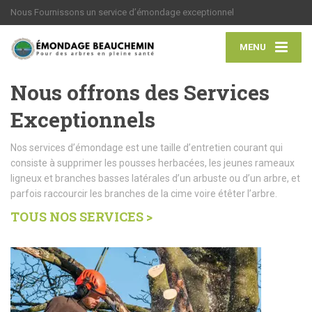
Nous Fournissons un service d’émondage exceptionnel
MENU
Nous offrons des Services
Exceptionnels
Nos services d’émondage est une taille d’entretien courant qui
consiste à supprimer les pousses herbacées, les jeunes rameaux
ligneux et branches basses latérales d’un arbuste ou d’un arbre, et
parfois raccourcir les branches de la cime voire étêter l’arbre.
TOUS NOS SERVICES >