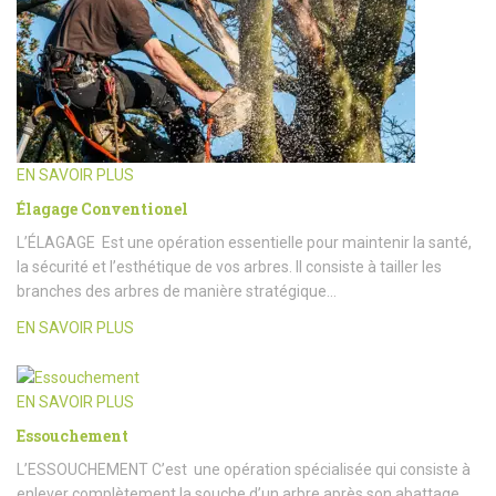
EN SAVOIR PLUS
Élagage Conventionel
L’ÉLAGAGE Est une opération essentielle pour maintenir la santé,
la sécurité et l’esthétique de vos arbres. Il consiste à tailler les
branches des arbres de manière stratégique…
EN SAVOIR PLUS
EN SAVOIR PLUS
Essouchement
L’ESSOUCHEMENT C’est une opération spécialisée qui consiste à
enlever complètement la souche d’un arbre après son abattage.