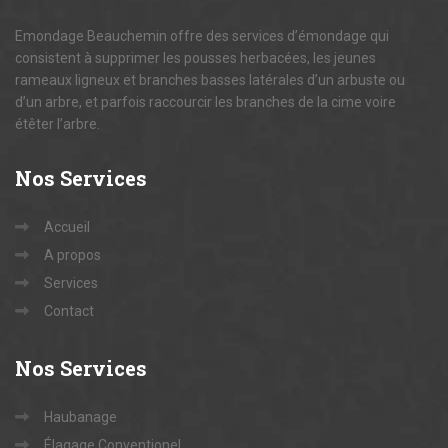
Emondage Beauchemin offre des services d’émondage qui
consistent à supprimer les pousses herbacées, les jeunes
rameaux ligneux et branches basses latérales d’un arbuste ou
d’un arbre, et parfois raccourcir les branches de la cime voire
étêter l’arbre.
Nos
Services
Accueil
A propos
Services
Contact
Nos
Services
Haubanage
Élagage Conventionel