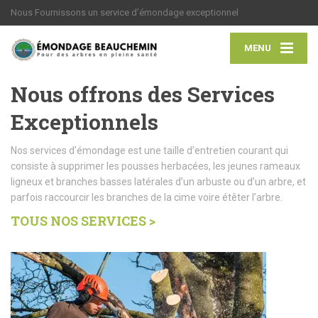
Nous Fournissons un service d’émondage exceptionnel
MENU
Nous offrons des Services
Exceptionnels
Nos services d’émondage est une taille d’entretien courant qui
consiste à supprimer les pousses herbacées, les jeunes rameaux
ligneux et branches basses latérales d’un arbuste ou d’un arbre, et
parfois raccourcir les branches de la cime voire étêter l’arbre.
TOUS NOS SERVICES >