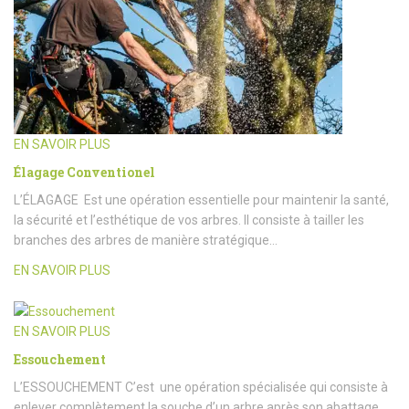
EN SAVOIR PLUS
Élagage Conventionel
L’ÉLAGAGE Est une opération essentielle pour maintenir la santé,
la sécurité et l’esthétique de vos arbres. Il consiste à tailler les
branches des arbres de manière stratégique…
EN SAVOIR PLUS
EN SAVOIR PLUS
Essouchement
L’ESSOUCHEMENT C’est une opération spécialisée qui consiste à
enlever complètement la souche d’un arbre après son abattage.