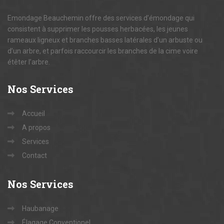
Emondage Beauchemin offre des services d’émondage qui
consistent à supprimer les pousses herbacées, les jeunes
rameaux ligneux et branches basses latérales d’un arbuste ou
d’un arbre, et parfois raccourcir les branches de la cime voire
étêter l’arbre.
Nos
Services
Accueil
A propos
Services
Contact
Nos
Services
Haubanage
Élagage Conventionel