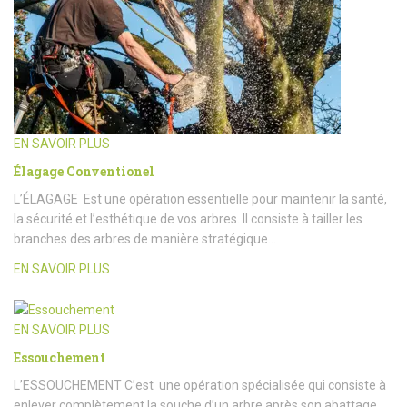
EN SAVOIR PLUS
Élagage Conventionel
L’ÉLAGAGE Est une opération essentielle pour maintenir la santé,
la sécurité et l’esthétique de vos arbres. Il consiste à tailler les
branches des arbres de manière stratégique…
EN SAVOIR PLUS
EN SAVOIR PLUS
Essouchement
L’ESSOUCHEMENT C’est une opération spécialisée qui consiste à
enlever complètement la souche d’un arbre après son abattage.