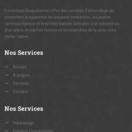
Emondage Beauchemin offre des services d’émondage qui
consistent à supprimer les pousses herbacées, les jeunes
rameaux ligneux et branches basses latérales d’un arbuste ou
d’un arbre, et parfois raccourcir les branches de la cime voire
étêter l’arbre.
Nos
Services
Accueil
A propos
Services
Contact
Nos
Services
Haubanage
Élagage Conventionel