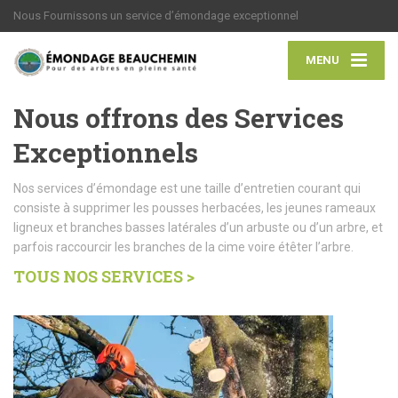
Nous Fournissons un service d’émondage exceptionnel
MENU
Nous offrons des Services
Exceptionnels
Nos services d’émondage est une taille d’entretien courant qui
consiste à supprimer les pousses herbacées, les jeunes rameaux
ligneux et branches basses latérales d’un arbuste ou d’un arbre, et
parfois raccourcir les branches de la cime voire étêter l’arbre.
TOUS NOS SERVICES >