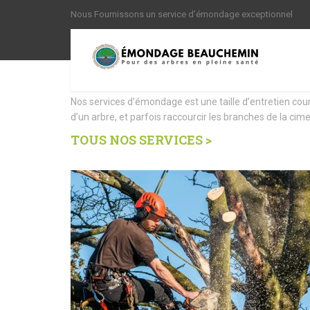
Nous Fournissons un service d’émondage exceptionnel
Nous offrons des Servi
Nos services d’émondage est une taille d’entretien cou
d’un arbre, et parfois raccourcir les branches de la cime
TOUS NOS SERVICES >