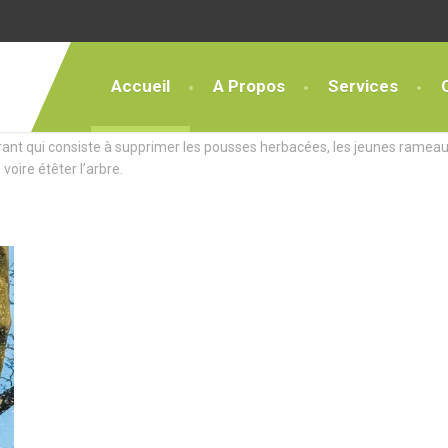
Accueil
A Propos
Services
ces Exceptionnels
rant qui consiste à supprimer les pousses herbacées, les jeunes rameau
 voire étêter l’arbre.