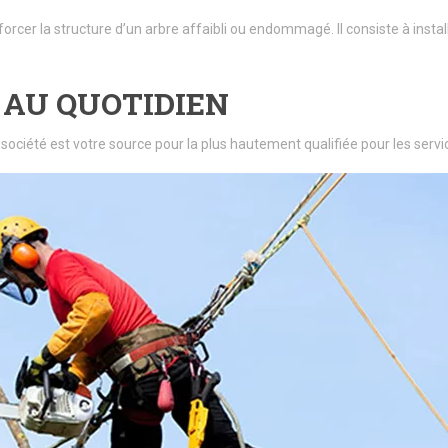
forcer la structure d’un arbre affaibli ou endommagé. Il consiste à insta
 AU QUOTIDIEN
 société est votre source pour la plus hautement qualifiée pour les se