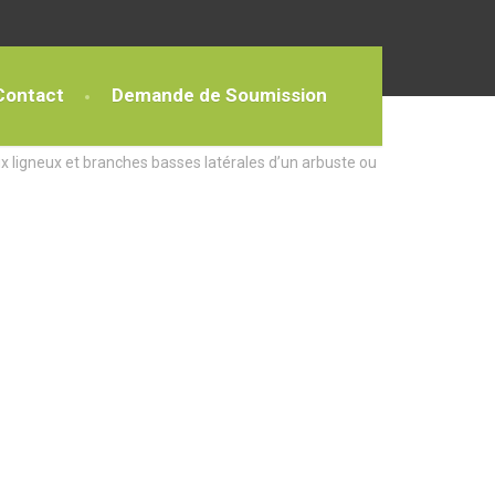
Contact
Demande de Soumission
x ligneux et branches basses latérales d’un arbuste ou