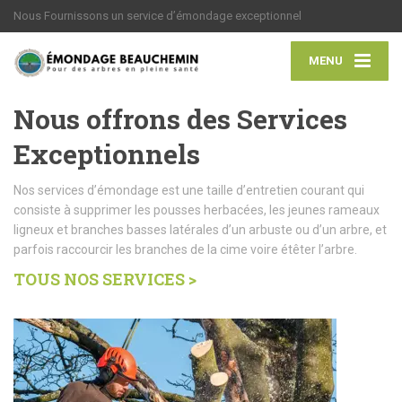
Nous Fournissons un service d’émondage exceptionnel
MENU
Nous offrons des Services
Exceptionnels
Nos services d’émondage est une taille d’entretien courant qui
consiste à supprimer les pousses herbacées, les jeunes rameaux
ligneux et branches basses latérales d’un arbuste ou d’un arbre, et
parfois raccourcir les branches de la cime voire étêter l’arbre.
TOUS NOS SERVICES >