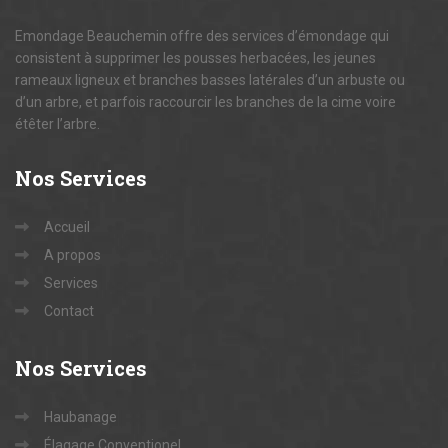
Emondage Beauchemin offre des services d’émondage qui
consistent à supprimer les pousses herbacées, les jeunes
rameaux ligneux et branches basses latérales d’un arbuste ou
d’un arbre, et parfois raccourcir les branches de la cime voire
étêter l’arbre.
Nos
Services
Accueil
A propos
Services
Contact
Nos
Services
Haubanage
Élagage Conventionel