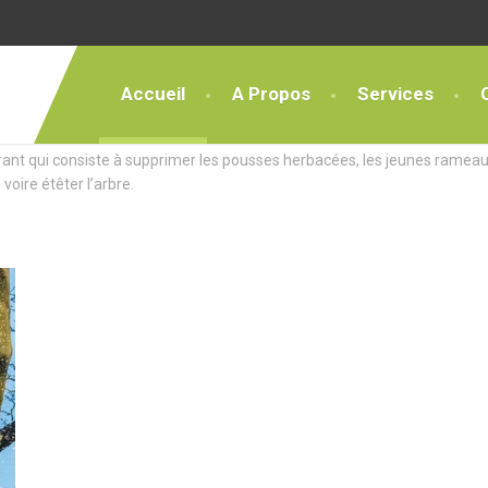
Accueil
A Propos
Services
ces Exceptionnels
rant qui consiste à supprimer les pousses herbacées, les jeunes rameau
 voire étêter l’arbre.