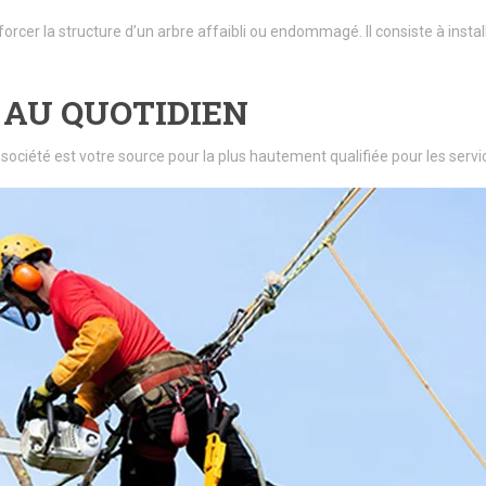
forcer la structure d’un arbre affaibli ou endommagé. Il consiste à insta
 AU QUOTIDIEN
 société est votre source pour la plus hautement qualifiée pour les se