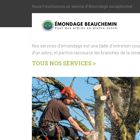
Nous Fournissons un service d’émondage exceptionnel
Nous offrons des Servi
Nos services d’émondage est une taille d’entretien cou
d’un arbre, et parfois raccourcir les branches de la cime
TOUS NOS SERVICES >