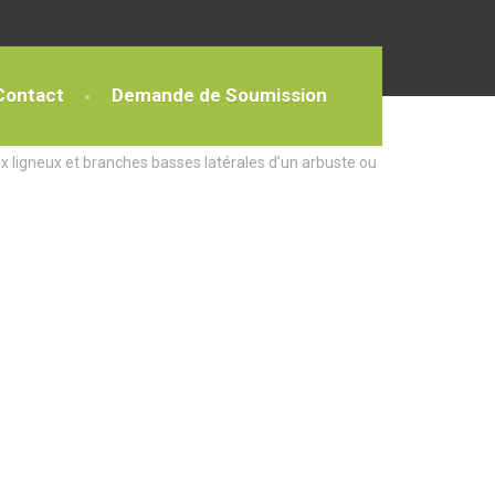
Contact
Demande de Soumission
x ligneux et branches basses latérales d’un arbuste ou