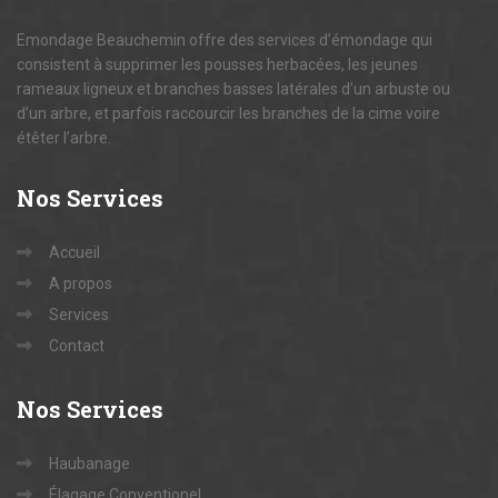
Emondage Beauchemin offre des services d’émondage qui
consistent à supprimer les pousses herbacées, les jeunes
rameaux ligneux et branches basses latérales d’un arbuste ou
d’un arbre, et parfois raccourcir les branches de la cime voire
étêter l’arbre.
Nos
Services
Accueil
A propos
Services
Contact
Nos
Services
Haubanage
Élagage Conventionel