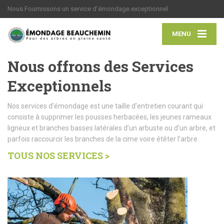
Nous Fournissons un service d’émondage exceptionnel
MENU
Nous offrons des Services
Exceptionnels
Nos services d’émondage est une taille d’entretien courant qui
consiste à supprimer les pousses herbacées, les jeunes rameaux
ligneux et branches basses latérales d’un arbuste ou d’un arbre, et
parfois raccourcir les branches de la cime voire étêter l’arbre.
TOUS NOS SERVICES >