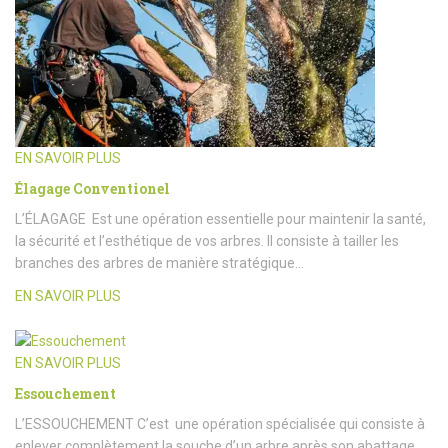
EN SAVOIR PLUS
Élagage Conventionel
L’ÉLAGAGE Est une opération essentielle pour maintenir la santé,
la sécurité et l’esthétique de vos arbres. Il consiste à tailler les
branches des arbres de manière stratégique…
EN SAVOIR PLUS
EN SAVOIR PLUS
Essouchement
L’ESSOUCHEMENT C’est une opération spécialisée qui consiste à
enlever complètement la souche d’un arbre après son abattage.