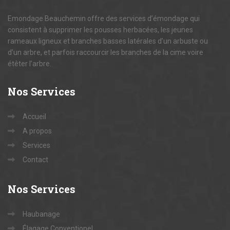
Emondage Beauchemin offre des services d’émondage qui
consistent à supprimer les pousses herbacées, les jeunes
rameaux ligneux et branches basses latérales d’un arbuste ou
d’un arbre, et parfois raccourcir les branches de la cime voire
étêter l’arbre.
Nos
Services
Accueil
A propos
Services
Contact
Nos
Services
Haubanage
Élagage Conventionel