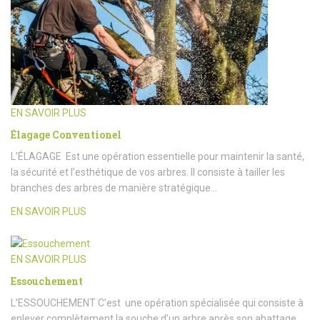
EN SAVOIR PLUS
Élagage Conventionel
L’ÉLAGAGE Est une opération essentielle pour maintenir la santé,
la sécurité et l’esthétique de vos arbres. Il consiste à tailler les
branches des arbres de manière stratégique…
EN SAVOIR PLUS
EN SAVOIR PLUS
Essouchement
L’ESSOUCHEMENT C’est une opération spécialisée qui consiste à
enlever complètement la souche d’un arbre après son abattage.