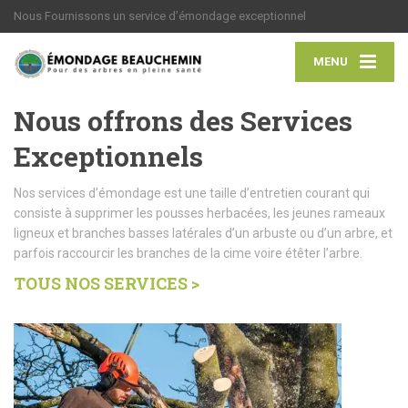
Nous Fournissons un service d’émondage exceptionnel
MENU
Nous offrons des Services
Exceptionnels
Nos services d’émondage est une taille d’entretien courant qui
consiste à supprimer les pousses herbacées, les jeunes rameaux
ligneux et branches basses latérales d’un arbuste ou d’un arbre, et
parfois raccourcir les branches de la cime voire étêter l’arbre.
TOUS NOS SERVICES >