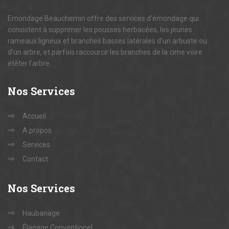
Emondage Beauchemin offre des services d’émondage qui
consistent à supprimer les pousses herbacées, les jeunes
rameaux ligneux et branches basses latérales d’un arbuste ou
d’un arbre, et parfois raccourcir les branches de la cime voire
étêter l’arbre.
Nos
Services
Accueil
A propos
Services
Contact
Nos
Services
Haubanage
Élagage Conventionel