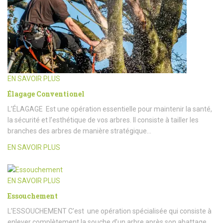
EN SAVOIR PLUS
Élagage Conventionel
L’ÉLAGAGE Est une opération essentielle pour maintenir la santé,
la sécurité et l’esthétique de vos arbres. Il consiste à tailler les
branches des arbres de manière stratégique…
EN SAVOIR PLUS
EN SAVOIR PLUS
Essouchement
L’ESSOUCHEMENT C’est une opération spécialisée qui consiste à
enlever complètement la souche d’un arbre après son abattage.