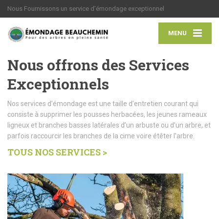
Nous Fournissons un service d’émondage exceptionnel
MENU
Nous offrons des Services
Exceptionnels
Nos services d’émondage est une taille d’entretien courant qui
consiste à supprimer les pousses herbacées, les jeunes rameaux
ligneux et branches basses latérales d’un arbuste ou d’un arbre, et
parfois raccourcir les branches de la cime voire étêter l’arbre.
TOUS NOS SERVICES >