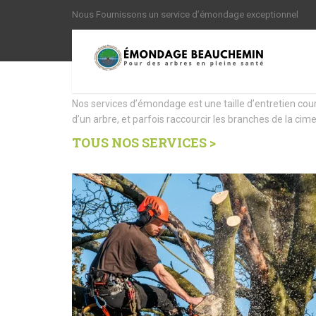
Nous Fournissons un service d’émondage exceptionnel
Nous offrons des Servi
Nos services d’émondage est une taille d’entretien cou
d’un arbre, et parfois raccourcir les branches de la cime
TOUS NOS SERVICES >