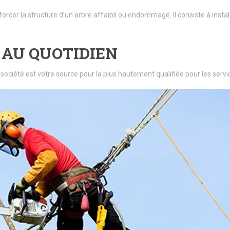
forcer la structure d’un arbre affaibli ou endommagé. Il consiste à insta
 AU QUOTIDIEN
 société est votre source pour la plus hautement qualifiée pour les se