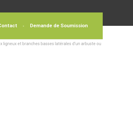
Contact
Demande de Soumission
x ligneux et branches basses latérales d’un arbuste ou