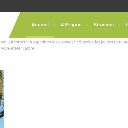
Accueil
A Propos
Services
ces Exceptionnels
rant qui consiste à supprimer les pousses herbacées, les jeunes rameau
 voire étêter l’arbre.