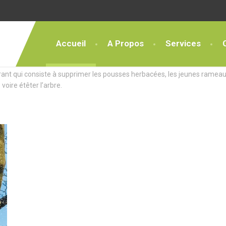
Accueil
A Propos
Services
ces Exceptionnels
rant qui consiste à supprimer les pousses herbacées, les jeunes rameau
 voire étêter l’arbre.