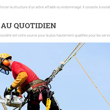
forcer la structure d’un arbre affaibli ou endommagé. Il consiste à insta
 AU QUOTIDIEN
 société est votre source pour la plus hautement qualifiée pour les se