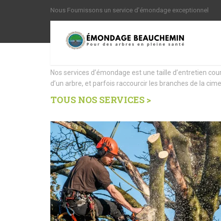
Nous Fournissons un service d’émondage exceptionnel
Nous offrons des Servi
Nos services d’émondage est une taille d’entretien cou
d’un arbre, et parfois raccourcir les branches de la cime
TOUS NOS SERVICES >