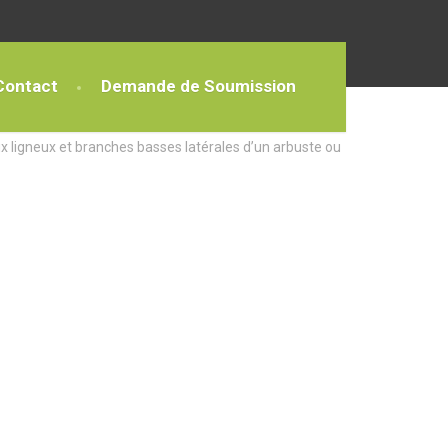
Contact
Demande de Soumission
x ligneux et branches basses latérales d’un arbuste ou