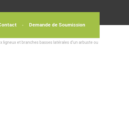
Contact
Demande de Soumission
x ligneux et branches basses latérales d’un arbuste ou