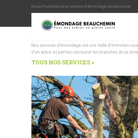
Nous Fournissons un service d’émondage exceptionnel
Nous offrons des Servi
Nos services d’émondage est une taille d’entretien cou
d’un arbre, et parfois raccourcir les branches de la cime
TOUS NOS SERVICES >