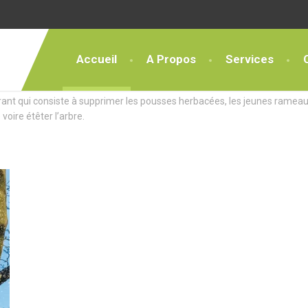
Accueil
A Propos
Services
ces Exceptionnels
rant qui consiste à supprimer les pousses herbacées, les jeunes rameau
 voire étêter l’arbre.