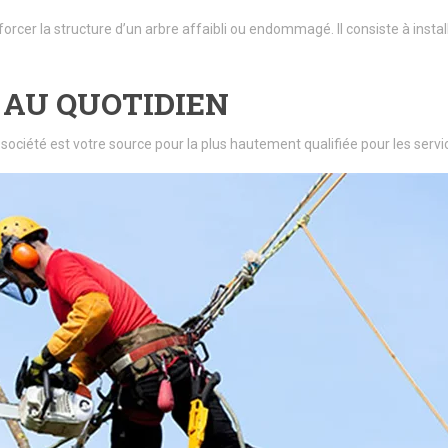
forcer la structure d’un arbre affaibli ou endommagé. Il consiste à insta
 AU QUOTIDIEN
 société est votre source pour la plus hautement qualifiée pour les se