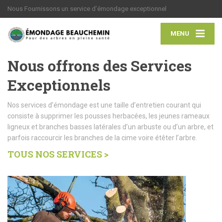
Nous Fournissons un service d’émondage exceptionnel
MENU
Nous offrons des Services
Exceptionnels
Nos services d’émondage est une taille d’entretien courant qui
consiste à supprimer les pousses herbacées, les jeunes rameaux
ligneux et branches basses latérales d’un arbuste ou d’un arbre, et
parfois raccourcir les branches de la cime voire étêter l’arbre.
TOUS NOS SERVICES >