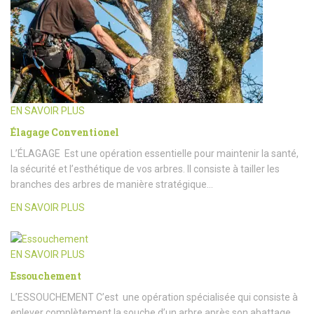
EN SAVOIR PLUS
Élagage Conventionel
L’ÉLAGAGE Est une opération essentielle pour maintenir la santé,
la sécurité et l’esthétique de vos arbres. Il consiste à tailler les
branches des arbres de manière stratégique…
EN SAVOIR PLUS
EN SAVOIR PLUS
Essouchement
L’ESSOUCHEMENT C’est une opération spécialisée qui consiste à
enlever complètement la souche d’un arbre après son abattage.