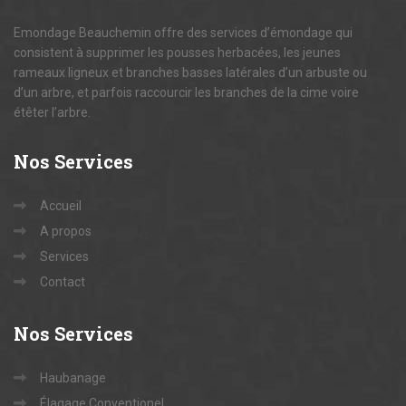
Emondage Beauchemin offre des services d’émondage qui
consistent à supprimer les pousses herbacées, les jeunes
rameaux ligneux et branches basses latérales d’un arbuste ou
d’un arbre, et parfois raccourcir les branches de la cime voire
étêter l’arbre.
Nos
Services
Accueil
A propos
Services
Contact
Nos
Services
Haubanage
Élagage Conventionel